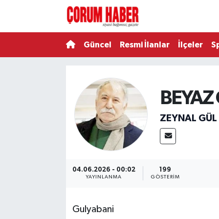
Güncel
Nöbetçi Eczaneler
Güncel
Resmi İlanlar
İlçeler
S
Spor
Hava Durumu
Resmi İlanlar
Çorum Namaz Vakitleri
BEYAZ
Alaca
Trafik Durumu
ZEYNAL GÜL
Bayat
Süper Lig Puan Durumu ve Fikstür
Boğazkale
Tüm Manşetler
04.06.2026 - 00:02
199
YAYINLANMA
GÖSTERIM
Dodurga
Son Dakika Haberleri
Gulyabani
İskilip
Haber Arşivi