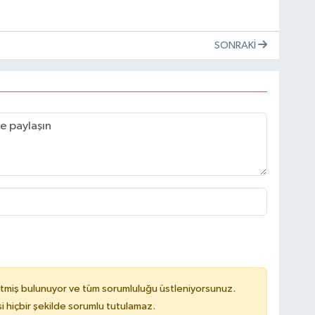
SONRAKI
tmiş bulunuyor ve tüm sorumluluğu üstleniyorsunuz.
hiçbir şekilde sorumlu tutulamaz.