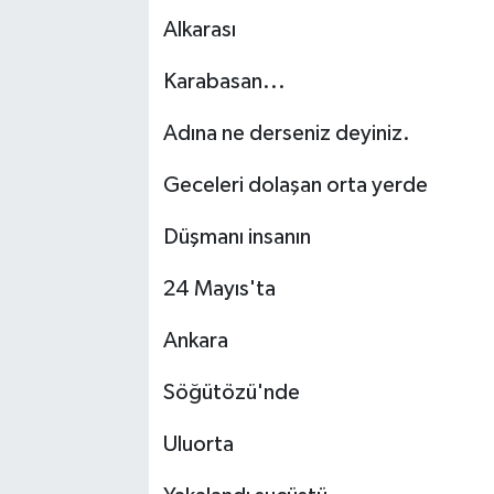
Alkarası
Kargı
Karabasan...
Laçin
Adına ne derseniz deyiniz.
Mecitözü
Geceleri dolaşan orta yerde
Oğuzlar
Düşmanı insanın
Ortaköy
24 Mayıs'ta
Osmancık
Ankara
Sungurlu
Söğütözü'nde
Uğurludağ
Uluorta
Sağlık