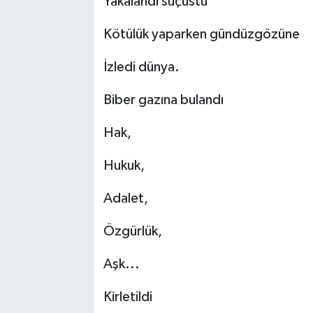
Yakalandı suçüstü
Kötülük yaparken gündüzgözüne
İzledi dünya.
Biber gazına bulandı
Hak,
Hukuk,
Adalet,
Özgürlük,
Aşk...
Kirletildi