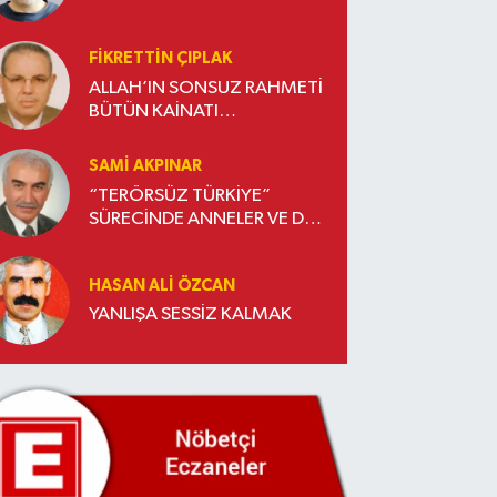
FIKRETTIN ÇIPLAK
ALLAH’IN SONSUZ RAHMETİ
BÜTÜN KAİNATI
KUŞATMIŞTIR
SAMI AKPINAR
“TERÖRSÜZ TÜRKİYE”
SÜRECİNDE ANNELER VE DE
ANNELER…
HASAN ALI ÖZCAN
YANLIŞA SESSİZ KALMAK