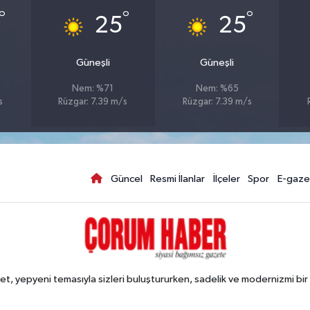
°
°
°
25
25
Güneşli
Güneşli
Nem: %71
Nem: %65
s
Rüzgar: 7.39 m/s
Rüzgar: 7.39 m/s
Güncel
Resmi İlanlar
İlçeler
Spor
E-gaze
, yepyeni temasıyla sizleri buluştururken, sadelik ve modernizmi bir 