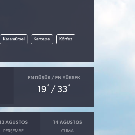
Karamürsel
Kartepe
Körfez
EN DÜŞÜK / EN YÜKSEK
°
°
19
/ 33
13 AĞUSTOS
14 AĞUSTOS
PERŞEMBE
CUMA