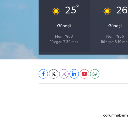
°
25
26
Güneşli
Güneşli
Nem: %68
Nem: %66
Rüzgar: 7.39 m/s
Rüzgar: 8.19 m/
corumhabernet