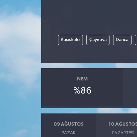
Kargı
Laçin
Başiskele
Çayırova
Darıca
Mecitözü
Oğuzlar
Ortaköy
NEM
Osmancık
%86
Sungurlu
Uğurludağ
09 AĞUSTOS
10 AĞUSTO
PAZAR
PAZARTESI
Sağlık