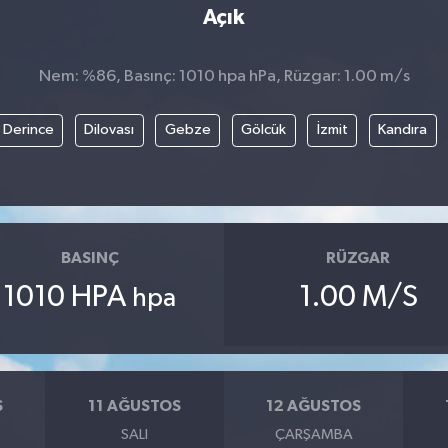
Açık
Nem: %86, Basınç: 1010 hpa hPa, Rüzgar: 1.00 m/s
Derince
Dilovası
Gebze
Gölcük
İzmit
Kandıra
BASINÇ
RÜZGAR
1010 HPA
1.00 M/S
hpa
S
11 AĞUSTOS
12 AĞUSTOS
SALI
ÇARŞAMBA