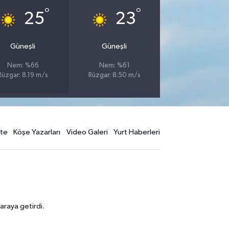
°
°
25
23
Güneşli
Güneşli
Nem: %66
Nem: %61
Rüzgar: 8.19 m/s
Rüzgar: 8.50 m/s
te
Köşe Yazarları
Video Galeri
Yurt Haberleri
araya getirdi.