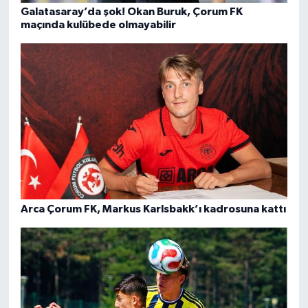
Galatasaray’da şok! Okan Buruk, Çorum FK
maçında kulübede olmayabilir
Arca Çorum FK, Markus Karlsbakk’ı kadrosuna kattı