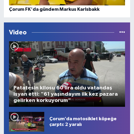
Çorum FK'da gündem Markus Karlsbakk
Video
Patatesin kilosu 60 lira oldu vatandaş
isyan etti: "61 yaşındayım ilk kez pazara
gelirken korkuyorum"
Çorum’da motosiklet köpeğe
çarptı: 2 yaralı