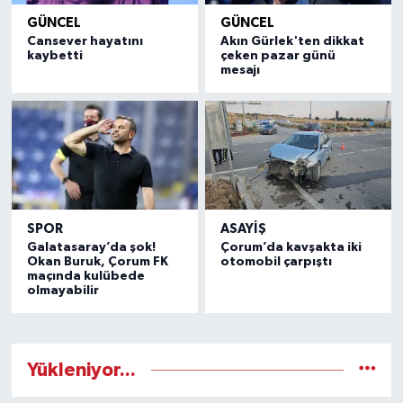
GÜNCEL
GÜNCEL
Cansever hayatını
Akın Gürlek'ten dikkat
kaybetti
çeken pazar günü
mesajı
SPOR
ASAYIŞ
Galatasaray’da şok!
Çorum’da kavşakta iki
Okan Buruk, Çorum FK
otomobil çarpıştı
maçında kulübede
olmayabilir
Yükleniyor...