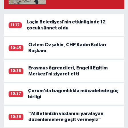
Laçin Belediyesi’nin etkinliğinde 12
11:17
çocuk sünnet oldu
Özlem Özşahin, CHP Kadın Kolları
10:45
Başkanı
Erasmus öğrencileri, Engelli Eğitim
10:38
Merkezi’ni ziyaret etti
Çorum’da bağımlılıkla mücadelede güç
10:37
birliği
“Milletimizin vicdanını yaralayan
10:36
düzenlemelere geçit vermeyiz”