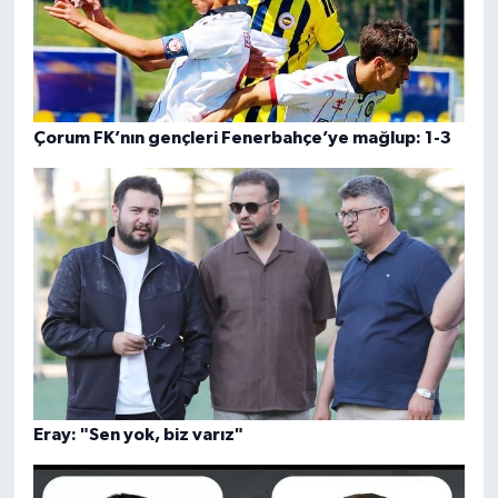
Çorum FK’nın gençleri Fenerbahçe’ye mağlup: 1-3
Eray: "Sen yok, biz varız"