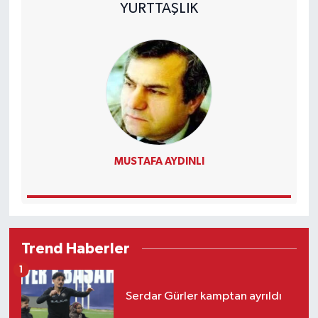
YURTTAŞLIK
MUSTAFA AYDINLI
Trend Haberler
1
Serdar Gürler kamptan ayrıldı