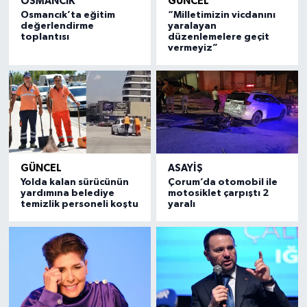
OSMANCIK
GÜNCEL
Osmancık’ta eğitim
“Milletimizin vicdanını
değerlendirme
yaralayan
toplantısı
düzenlemelere geçit
vermeyiz”
GÜNCEL
ASAYIŞ
Yolda kalan sürücünün
Çorum’da otomobil ile
yardımına belediye
motosiklet çarpıştı 2
temizlik personeli koştu
yaralı