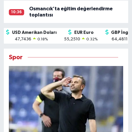
Osmancık’ta eğitim değerlendirme
10:36
toplantısı
USD Amerikan Doları
EUR Euro
GBP İngili
47,7436
55,2510
64,4811
0.18
%
0.32
%
Spor