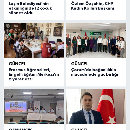
Laçin Belediyesi’nin
Özlem Özşahin, CHP
etkinliğinde 12 çocuk
Kadın Kolları Başkanı
sünnet oldu
GÜNCEL
GÜNCEL
Erasmus öğrencileri,
Çorum’da bağımlılıkla
Engelli Eğitim Merkezi’ni
mücadelede güç birliği
ziyaret etti