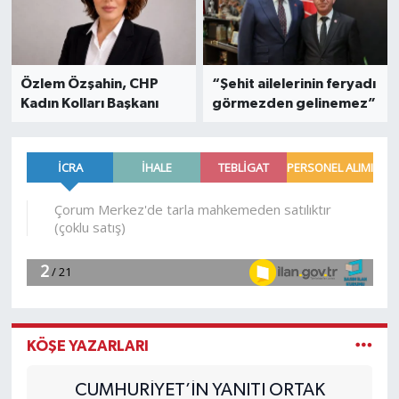
Özlem Özşahin, CHP
“Şehit ailelerinin feryadı
Kadın Kolları Başkanı
görmezden gelinemez”
KÖŞE YAZARLARI
CUMHURİYET’İN YANITI ORTAK