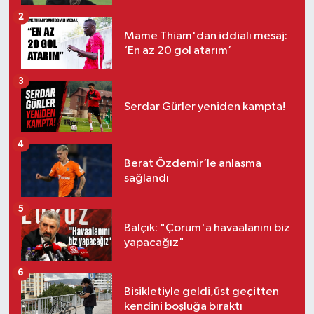
2
Mame Thiam'dan iddialı mesaj:
‘En az 20 gol atarım’
3
Serdar Gürler yeniden kampta!
4
Berat Özdemir’le anlaşma
sağlandı
5
Balçık: "Çorum'a havaalanını biz
yapacağız"
6
Bisikletiyle geldi,üst geçitten
kendini boşluğa bıraktı