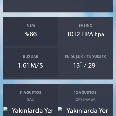
NEM
BASINÇ
%66
1012 HPA
hpa
RÜZGAR
EN DÜŞÜK / EN YÜKSEK
°
°
1.61 M/S
13
/ 29
11 AĞUSTOS
12 AĞUSTOS
SALI
ÇARŞAMBA