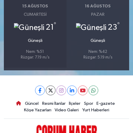
15 AĞUSTOS
16 AĞUSTOS
CUMARTESI
PAZAR
°
°
21
23
Güneşli
Güneşli
Nem: %51
Nem: %42
Rüzgar: 7.19 m/s
Rüzgar: 5.19 m/s
Güncel
Resmi İlanlar
İlçeler
Spor
E-gazete
Köşe Yazarları
Video Galeri
Yurt Haberleri