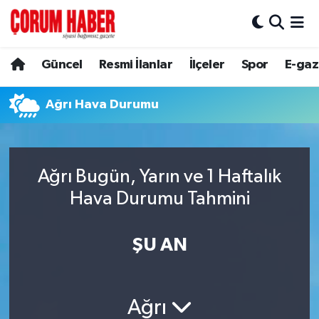
Güncel
Nöbetçi Eczaneler
Güncel
Resmi İlanlar
İlçeler
Spor
E-gaz
Spor
Hava Durumu
Ağrı Hava Durumu
Resmi İlanlar
Çorum Namaz Vakitleri
Alaca
Trafik Durumu
Ağrı Bugün, Yarın ve 1 Haftalık
Hava Durumu Tahmini
Bayat
Süper Lig Puan Durumu ve Fikstür
Boğazkale
Tüm Manşetler
ŞU AN
Dodurga
Son Dakika Haberleri
Ağrı
İskilip
Haber Arşivi