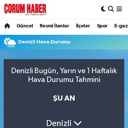
Güncel
Nöbetçi Eczaneler
Güncel
Resmi İlanlar
İlçeler
Spor
E-gaz
Spor
Hava Durumu
Denizli Hava Durumu
Resmi İlanlar
Çorum Namaz Vakitleri
Alaca
Trafik Durumu
Denizli Bugün, Yarın ve 1 Haftalık
Hava Durumu Tahmini
Bayat
Süper Lig Puan Durumu ve Fikstür
Boğazkale
Tüm Manşetler
ŞU AN
Dodurga
Son Dakika Haberleri
Denizli
İskilip
Haber Arşivi