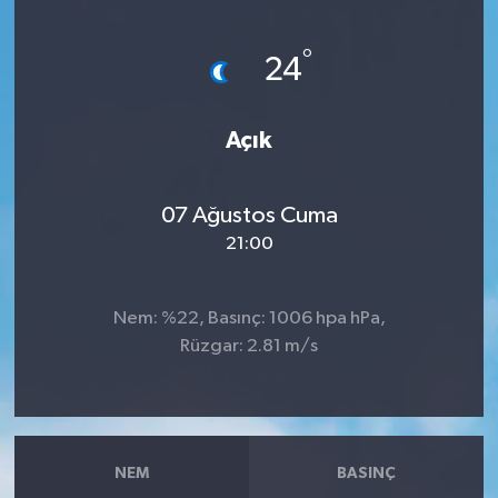
Kargı
°
24
Laçin
Açık
Mecitözü
Oğuzlar
07 Ağustos Cuma
21:00
Ortaköy
Nem: %22, Basınç: 1006 hpa hPa,
Osmancık
Rüzgar: 2.81 m/s
Sungurlu
Uğurludağ
NEM
BASINÇ
Sağlık