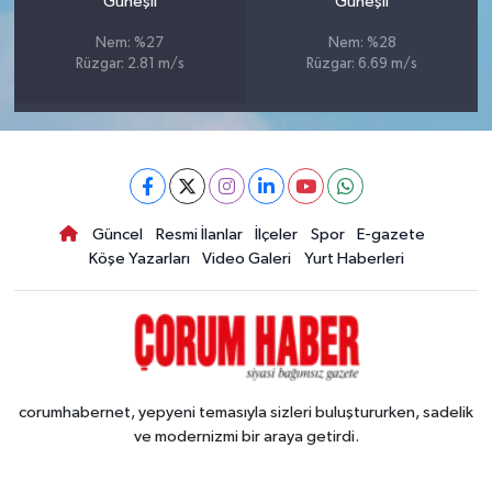
Güneşli
Güneşli
Nem: %27
Nem: %28
Rüzgar: 2.81 m/s
Rüzgar: 6.69 m/s
Güncel
Resmi İlanlar
İlçeler
Spor
E-gazete
Köşe Yazarları
Video Galeri
Yurt Haberleri
corumhabernet, yepyeni temasıyla sizleri buluştururken, sadelik
ve modernizmi bir araya getirdi.