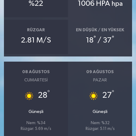
%22
1006 HPA
hpa
RÜZGAR
EN DÜŞÜK / EN YÜKSEK
°
°
2.81 M/S
18
/ 37
08 AĞUSTOS
09 AĞUSTOS
CUMARTESI
PAZAR
°
°
28
27
Güneşli
Güneşli
Nem: %34
Nem: %32
Rüzgar: 5.69 m/s
Rüzgar: 5.11 m/s