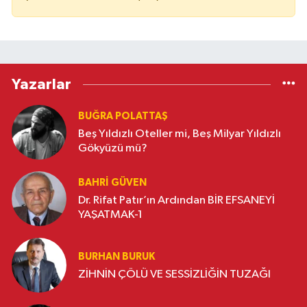
Yazarlar
BUĞRA POLATTAŞ
Beş Yıldızlı Oteller mi, Beş Milyar Yıldızlı
Gökyüzü mü?
BAHRI GÜVEN
Dr. Rifat Patır’ın Ardından BİR EFSANEYİ
YAŞATMAK-1
BURHAN BURUK
ZİHNİN ÇÖLÜ VE SESSİZLİĞİN TUZAĞI