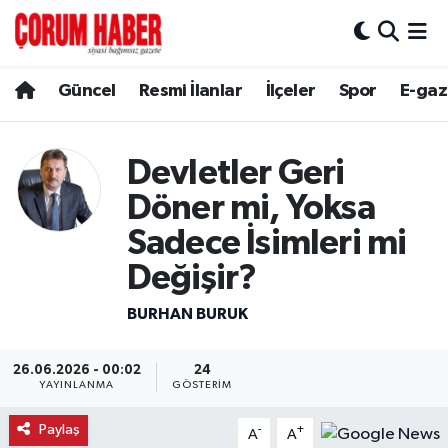
Güncel
Nöbetçi Eczaneler
Güncel
Resmi İlanlar
İlçeler
Spor
E-gaz
Spor
Hava Durumu
Devletler Geri
Resmi İlanlar
Çorum Namaz Vakitleri
Döner mi, Yoksa
Alaca
Trafik Durumu
Sadece İsimleri mi
Değişir?
Bayat
Süper Lig Puan Durumu ve Fikstür
BURHAN BURUK
Boğazkale
Tüm Manşetler
26.06.2026 - 00:02
24
Dodurga
Son Dakika Haberleri
YAYINLANMA
GÖSTERIM
Paylaş
-
+
İskilip
Haber Arşivi
A
A