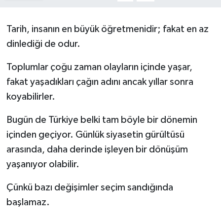
Kargı
Tarih, insanın en büyük öğretmenidir; fakat en az
Laçin
dinlediği de odur.
Toplumlar çoğu zaman olayların içinde yaşar,
Mecitözü
fakat yaşadıkları çağın adını ancak yıllar sonra
Oğuzlar
koyabilirler.
Ortaköy
Bugün de Türkiye belki tam böyle bir dönemin
içinden geçiyor. Günlük siyasetin gürültüsü
Osmancık
arasında, daha derinde işleyen bir dönüşüm
yaşanıyor olabilir.
Sungurlu
Çünkü bazı değişimler seçim sandığında
Uğurludağ
başlamaz.
Sağlık