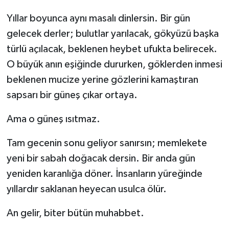
Yıllar boyunca aynı masalı dinlersin. Bir gün
Kargı
gelecek derler; bulutlar yarılacak, gökyüzü başka
Laçin
türlü açılacak, beklenen heybet ufukta belirecek.
O büyük anın eşiğinde dururken, göklerden inmesi
Mecitözü
beklenen mucize yerine gözlerini kamaştıran
sapsarı bir güneş çıkar ortaya.
Oğuzlar
Ama o güneş ısıtmaz.
Ortaköy
Tam gecenin sonu geliyor sanırsın; memlekete
Osmancık
yeni bir sabah doğacak dersin. Bir anda gün
yeniden karanlığa döner. İnsanların yüreğinde
Sungurlu
yıllardır saklanan heyecan usulca ölür.
Uğurludağ
An gelir, biter bütün muhabbet.
Sağlık