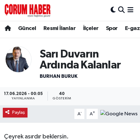
Güncel
Nöbetçi Eczaneler
Güncel
Resmi İlanlar
İlçeler
Spor
E-gaz
Spor
Hava Durumu
Sarı Duvarın
Resmi İlanlar
Çorum Namaz Vakitleri
Ardında Kalanlar
Alaca
Trafik Durumu
BURHAN BURUK
Bayat
Süper Lig Puan Durumu ve Fikstür
17.06.2026 - 00:05
40
YAYINLANMA
GÖSTERIM
Boğazkale
Tüm Manşetler
Paylaş
-
+
A
A
Dodurga
Son Dakika Haberleri
İskilip
Haber Arşivi
Çeyrek asırdır beklersin.