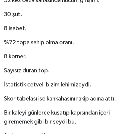
52 kez ceza sahasında hücum girişimi.
30 şut.
8 isabet.
%72 topa sahip olma oranı.
8 korner.
Sayısız duran top.
İstatistik cetveli bizim lehimizeydi.
Skor tabelası ise kahkahasını rakip adına attı.
Bir kaleyi günlerce kuşatıp kapısından içeri
girememek gibi bir şeydi bu.