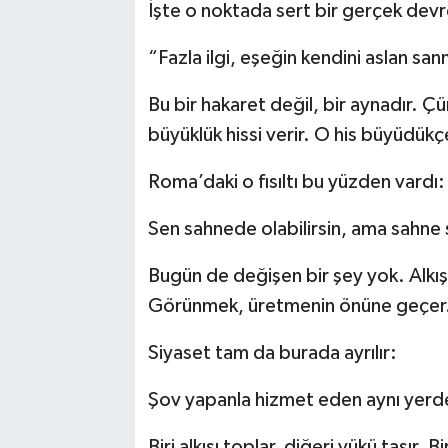
İşte o noktada sert bir gerçek devr
“Fazla ilgi, eşeğin kendini aslan sa
Bu bir hakaret değil, bir aynadır. Çü
büyüklük hissi verir. O his büyüdükç
Roma’daki o fısıltı bu yüzden vardı:
Sen sahnede olabilirsin, ama sahne 
Bugün de değişen bir şey yok. Alkışı
Görünmek, üretmenin önüne geçer. 
Siyaset tam da burada ayrılır:
Şov yapanla hizmet eden aynı yer
Biri alkışı toplar, diğeri yükü taşır. Bi