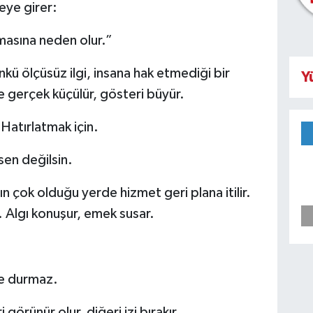
eye girer:
nmasına neden olur.”
nkü ölçüsüz ilgi, insana hak etmediği bir
Y
e gerçek küçülür, gösteri büyür.
 Hatırlatmak için.
sen değilsin.
n çok olduğu yerde hizmet geri plana itilir.
Algı konuşur, emek susar.
de durmaz.
ri görünür olur, diğeri izi bırakır.