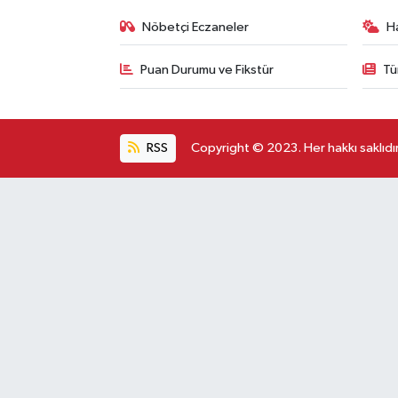
Nöbetçi Eczaneler
H
Puan Durumu ve Fikstür
Tü
RSS
Copyright © 2023. Her hakkı saklıdır