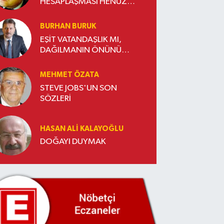
HESAPLAŞMASI HENÜZ
BİTMEDİ
BURHAN BURUK
EŞİT VATANDAŞLIK MI,
DAĞILMANIN ÖNÜNÜ
AÇMAK MI?
MEHMET ÖZATA
STEVE JOBS'UN SON
SÖZLERİ
HASAN ALI KALAYOĞLU
DOĞAYI DUYMAK