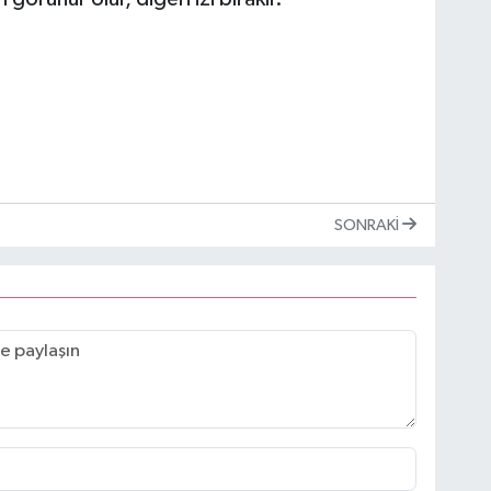
:
SONRAKI