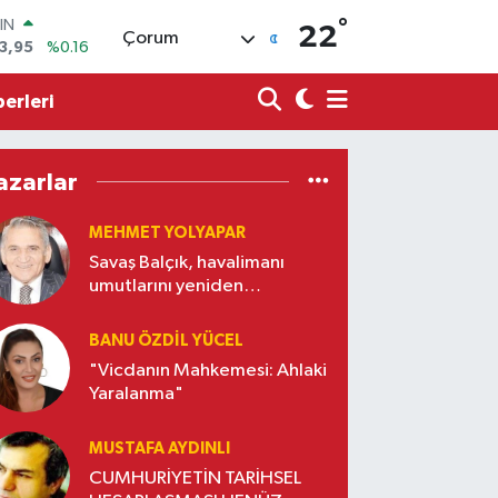
IN
°
22
3,95
%0.16
Çorum
R
006
%0.06
erleri
250
%0.02
İN
398
%0.2
azarlar
 ALTIN
.87
%0.12
MEHMET YOLYAPAR
00
9
%70
Savaş Balçık, havalimanı
umutlarını yeniden
yeşertti…
BANU ÖZDİL YÜCEL
"Vicdanın Mahkemesi: Ahlaki
Yaralanma"
MUSTAFA AYDINLI
CUMHURİYETİN TARİHSEL