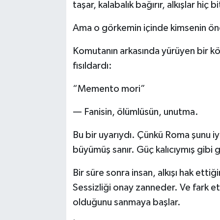
taşar, kalabalık bağırır, alkışlar hiç
Kargı
Ama o görkemin içinde kimsenin ön
Laçin
Komutanın arkasında yürüyen bir köle
fısıldardı:
Mecitözü
“Memento mori”
Oğuzlar
— Fanisin, ölümlüsün, unutma.
Ortaköy
Bu bir uyarıydı. Çünkü Roma şunu iyi
Osmancık
büyümüş sanır. Güç kalıcıymış gibi 
Sungurlu
Bir süre sonra insan, alkışı hak ettiği
Sessizliği onay zanneder. Ve fark e
Uğurludağ
olduğunu sanmaya başlar.
Sağlık