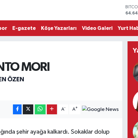
BITCO
64.64
DOLA
47,6
por
E-gazete
Köşe Yazarları
Video Galeri
Yurt Hab
EURO
55,0
STERL
64,2
Y
GRAM
6500
TO MORI
BİST1
13.79
REN ÖZEN
-
+
A
A
ında şehir ayağa kalkardı. Sokaklar dolup