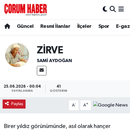
Güncel
Nöbetçi Eczaneler
Güncel
Resmi İlanlar
İlçeler
Spor
E-gaz
Spor
Hava Durumu
ZİRVE
Resmi İlanlar
Çorum Namaz Vakitleri
SAMI AYDOĞAN
Alaca
Trafik Durumu
Bayat
Süper Lig Puan Durumu ve Fikstür
25.06.2026 - 00:04
41
YAYINLANMA
GÖSTERIM
Boğazkale
Tüm Manşetler
Paylaş
-
+
A
A
Dodurga
Son Dakika Haberleri
İskilip
Haber Arşivi
Birer yıldız görünümünde, asıl olarak hançer