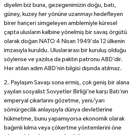
diyelim biz buna, gezegenimizin doğu, batı,
Kargı
güney, kuzey her yönüne uzanmayı hedefleyen
birer hançeri simgeleyen amblemiyle küresel
Laçin
çapta ulusların kalbine yönelmiş bir savaş örgütü
olarak doğan NATO 4 Nisan 1949’da 12 ülkenin
Mecitözü
imzasıyla kuruldu. Uluslararası bir kuruluş olduğu
Oğuzlar
söylense ve yazılsa da paktın patronu ABD’dir.
Her atılan adım ABD’nin bilgisi dışında atılmaz.
Ortaköy
2. Paylaşım Savaşı sona ermiş, çok geniş bir alana
Osmancık
yayılan sosyalist Sovyetler Birliği’ne karşı Batı’nın
emperyal çıkarlarını gözetme, yeni/yarı
Sungurlu
sömürgecilik anlayışıyla dünya devletlerine
Uğurludağ
hükmetme, bunu yapamıyorsa ekonomik olarak
bağımlı kılma veya çökertme yöntemlerini öne
Sağlık