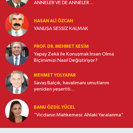
ANNELER VE DE ANNELER…
HASAN ALI ÖZCAN
YANLIŞA SESSİZ KALMAK
PROF. DR. MEHMET KESIM
Yapay Zekâ ile Konuşmak İnsan Olma
Biçimimizi Nasıl Değiştiriyor?
MEHMET YOLYAPAR
Savaş Balçık, havalimanı umutlarını
yeniden yeşertti…
BANU ÖZDİL YÜCEL
"Vicdanın Mahkemesi: Ahlaki Yaralanma"