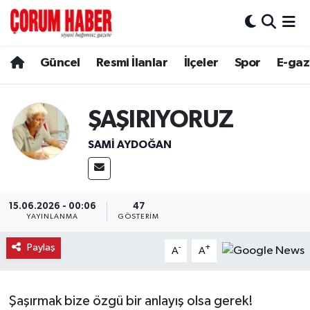
Güncel
Nöbetçi Eczaneler
Güncel
Resmi İlanlar
İlçeler
Spor
E-gaz
Spor
Hava Durumu
ŞAŞIRIYORUZ
Resmi İlanlar
Çorum Namaz Vakitleri
SAMI AYDOĞAN
Alaca
Trafik Durumu
Bayat
Süper Lig Puan Durumu ve Fikstür
15.06.2026 - 00:06
47
YAYINLANMA
GÖSTERIM
Boğazkale
Tüm Manşetler
Paylaş
-
+
A
A
Dodurga
Son Dakika Haberleri
İskilip
Haber Arşivi
Şaşırmak bize özgü bir anlayış olsa gerek!