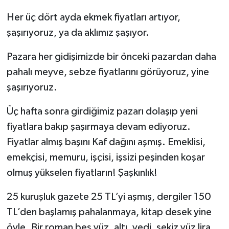
Her üç dört ayda ekmek fiyatları artıyor,
Kargı
şaşırıyoruz, ya da aklımız şaşıyor.
Laçin
Pazara her gidişimizde bir önceki pazardan daha
Mecitözü
pahalı meyve, sebze fiyatlarını görüyoruz, yine
şaşırıyoruz.
Oğuzlar
Üç hafta sonra girdiğimiz pazarı dolaşıp yeni
Ortaköy
fiyatlara bakıp şaşırmaya devam ediyoruz.
Fiyatlar almış başını Kaf dağını aşmış. Emeklisi,
Osmancık
emekçisi, memuru, işçisi, işsizi peşinden koşar
olmuş yükselen fiyatların! Şaşkınlık!
Sungurlu
25 kuruşluk gazete 25 TL’yi aşmış, dergiler 150
Uğurludağ
TL’den başlamış pahalanmaya, kitap desek yine
Sağlık
öyle. Bir roman beş yüz, altı, yedi, sekiz yüz lira.