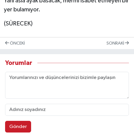
Yani asla ayak basacak, mermi isabet etmeyen bir
yer bulamıyor.
(SÜRECEK)
ÖNCEKI
SONRAKI
Yorumlar
Gönder