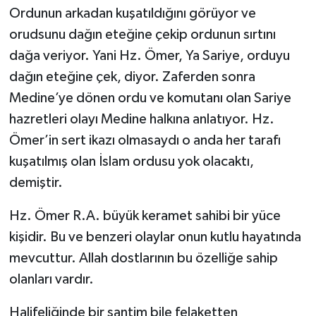
Ordunun arkadan kuşatıldığını görüyor ve
Kargı
orudsunu dağın eteğine çekip ordunun sırtını
dağa veriyor. Yani Hz. Ömer, Ya Sariye, orduyu
Laçin
dağın eteğine çek, diyor. Zaferden sonra
Mecitözü
Medine’ye dönen ordu ve komutanı olan Sariye
hazretleri olayı Medine halkına anlatıyor. Hz.
Oğuzlar
Ömer’in sert ikazı olmasaydı o anda her tarafı
kuşatılmış olan İslam ordusu yok olacaktı,
Ortaköy
demiştir.
Osmancık
Hz. Ömer R.A. büyük keramet sahibi bir yüce
kişidir. Bu ve benzeri olaylar onun kutlu hayatında
Sungurlu
mevcuttur. Allah dostlarının bu özelliğe sahip
Uğurludağ
olanları vardır.
Halifeliğinde bir santim bile felaketten
Sağlık