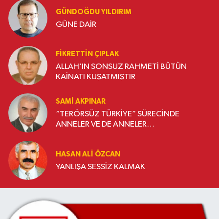
GÜNDOĞDU YILDIRIM
GÜNE DAİR
FIKRETTIN ÇIPLAK
ALLAH’IN SONSUZ RAHMETİ BÜTÜN
KAİNATI KUŞATMIŞTIR
SAMI AKPINAR
“TERÖRSÜZ TÜRKİYE” SÜRECİNDE
ANNELER VE DE ANNELER…
HASAN ALI ÖZCAN
YANLIŞA SESSİZ KALMAK