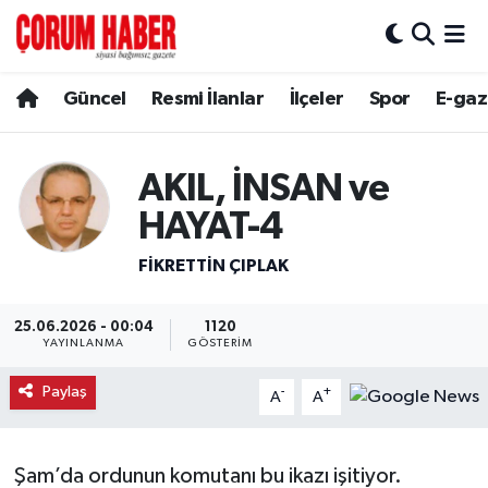
Güncel
Nöbetçi Eczaneler
Güncel
Resmi İlanlar
İlçeler
Spor
E-gaz
Spor
Hava Durumu
AKIL, İNSAN ve
Resmi İlanlar
Çorum Namaz Vakitleri
HAYAT-4
Alaca
Trafik Durumu
FIKRETTIN ÇIPLAK
Bayat
Süper Lig Puan Durumu ve Fikstür
25.06.2026 - 00:04
1120
YAYINLANMA
GÖSTERIM
Boğazkale
Tüm Manşetler
Paylaş
-
+
A
A
Dodurga
Son Dakika Haberleri
İskilip
Haber Arşivi
Şam’da ordunun komutanı bu ikazı işitiyor.