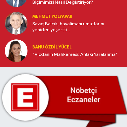
Biçimimizi Nasıl Değiştiriyor?
MEHMET YOLYAPAR
Savaş Balçık, havalimanı umutlarını
yeniden yeşertti…
BANU ÖZDİL YÜCEL
"Vicdanın Mahkemesi: Ahlaki Yaralanma"