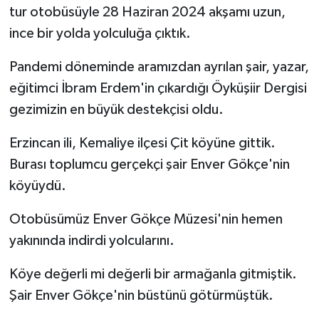
tur otobüsüyle 28 Haziran 2024 akşamı uzun,
Kargı
ince bir yolda yolculuğa çıktık.
Laçin
Pandemi döneminde aramızdan ayrılan şair, yazar,
eğitimci İbram Erdem'in çıkardığı Öyküşiir Dergisi
Mecitözü
gezimizin en büyük destekçisi oldu.
Oğuzlar
Erzincan ili, Kemaliye ilçesi Çit köyüne gittik.
Burası toplumcu gerçekçi şair Enver Gökçe'nin
Ortaköy
köyüydü.
Osmancık
Otobüsümüz Enver Gökçe Müzesi'nin hemen
yakınında indirdi yolcularını.
Sungurlu
Köye değerli mi değerli bir armağanla gitmiştik.
Uğurludağ
Şair Enver Gökçe'nin büstünü götürmüştük.
Sağlık