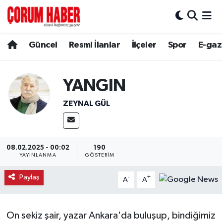
Güncel
Nöbetçi Eczaneler
Güncel
Resmi İlanlar
İlçeler
Spor
E-gaz
Spor
Hava Durumu
YANGIN
Resmi İlanlar
Çorum Namaz Vakitleri
ZEYNAL GÜL
Alaca
Trafik Durumu
Bayat
Süper Lig Puan Durumu ve Fikstür
08.02.2025 - 00:02
190
YAYINLANMA
GÖSTERIM
Boğazkale
Tüm Manşetler
Paylaş
-
+
A
A
Dodurga
Son Dakika Haberleri
İskilip
Haber Arşivi
On sekiz şair, yazar Ankara'da buluşup, bindiğimiz