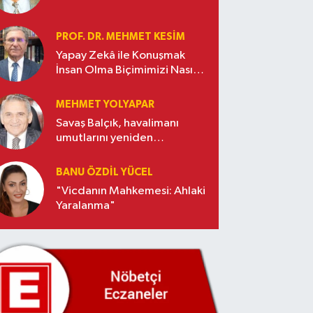
PROF. DR. MEHMET KESIM
Yapay Zekâ ile Konuşmak
İnsan Olma Biçimimizi Nasıl
Değiştiriyor?
MEHMET YOLYAPAR
Savaş Balçık, havalimanı
umutlarını yeniden
yeşertti…
BANU ÖZDİL YÜCEL
"Vicdanın Mahkemesi: Ahlaki
Yaralanma"