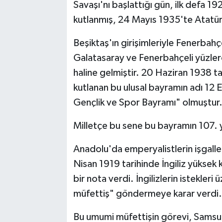
Savaşı'nı başlattığı gün, ilk defa 1
Kargı
kutlanmış, 24 Mayıs 1935'te Atatür
Beşiktaş'ın girişimleriyle Fenerbahç
Laçin
Galatasaray ve Fenerbahçeli yüzlerc
Mecitözü
haline gelmiştir. 20 Haziran 1938 ta
kutlanan bu ulusal bayramın adı 12
Oğuzlar
Gençlik ve Spor Bayramı" olmuştur
Ortaköy
Milletçe bu sene bu bayramın 107. yı
Osmancık
Anadolu'da emperyalistlerin işgaller
Nisan 1919 tarihinde İngiliz yükse
Sungurlu
bir nota verdi. İngilizlerin istekle
müfettiş" göndermeye karar verdi.
Uğurludağ
Bu umumi müfettişin görevi, Samsu
Sağlık