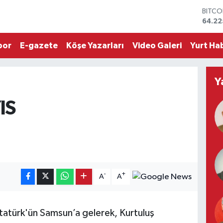
64.22
DOLA
47,71
EURO
por
E-gazete
Köşe Yazarları
Video Galeri
Yurt Hab
55,03
STERL
64,24
GRAM 
Y
6510.
BİST1
IS
13.79
-
+
A
A
atürk'ün Samsun’a gelerek, Kurtuluş