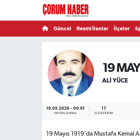
Güncel
Nöbetçi Eczaneler
Güncel
Resmi İlanlar
İlçeler
S
Spor
Hava Durumu
Resmi İlanlar
Çorum Namaz Vakitleri
19 MAY
Alaca
Trafik Durumu
ALI YÜCE
Bayat
Süper Lig Puan Durumu ve Fikstür
Boğazkale
Tüm Manşetler
19.05.2026 - 00:01
17
YAYINLANMA
GÖSTERIM
Dodurga
Son Dakika Haberleri
19 Mayıs 1919'da Mustafa Kemal At
İskilip
Haber Arşivi