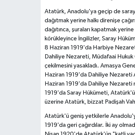
Atatürk, Anadolu'ya geçip de sarayı
dağıtmak yerine halkı direnişe çağırı
dağıtınca, şuraları kapatmak yerine 
körükleyince İngilizler, Saray Hüküm
8 Haziran 1919'da Harbiye Nezareti
Dahiliye Nezareti, Müdafaai Hukuk C
çekilmesini yasakladı. Amasya Gene
Haziran 1919'da Dahiliye Nezareti A
Haziran 1919'da Dahiliye Nezareti 
1919'da Saray Hükümeti, Atatürk'ü 
üzerine Atatürk, bizzat Padişah Vahde
Atatürk'ü geniş yetkilerle Anadolu'
1919'da geri çağırdılar. İki ay ol
Nisan 1920'de Atatürk'ün "katli vac