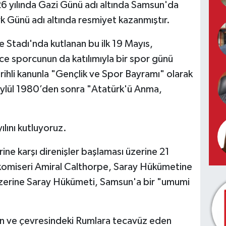
926 yılında Gazi Günü adı altında Samsun'da
k Günü adı altında resmiyet kazanmıştır.
e Stadı'nda kutlanan bu ilk 19 Mayıs,
e sporcunun da katılımıyla bir spor günü
rihli kanunla "Gençlik ve Spor Bayramı" olarak
 Eylül 1980’den sonra "Atatürk'ü Anma,
.
lını kutluyoruz.
ine karşı direnişler başlaması üzerine 21
k komiseri Amiral Calthorpe, Saray Hükümetine
ri üzerine Saray Hükümeti, Samsun'a bir "umumi
n ve çevresindeki Rumlara tecavüz eden