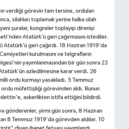
n verdiği görevin tam tersine, orduları
nca, silahları toplamak yerine halka silah
yeni şuralar, kongreler toplayıp direnişi
eti'nden Atatürk'ü geri çağırmasını istediler.
 Atatürk'ü geri çağırdı. 18 Haziran 1919'da
emiyetleri kurulmasını ve telgrafların
lgesi'nin yayımlanmasından bir gün sonra 23
tatürk'ün azledilmesine karar verdi. 26
milli ordu kurmayı yasakladı. 5 Temmuz
ordu müfettişliği görevinden aldı. Bunun
ttin'e, askerlikten istifa ettiğini bildirdi.
ya gönderenler, yirmi gün sonra, 8 Haziran
madan 8 Temmuz 1919'da görevden aldılar. 10
iptir" diyen ihanet fetvası yayımlandı.