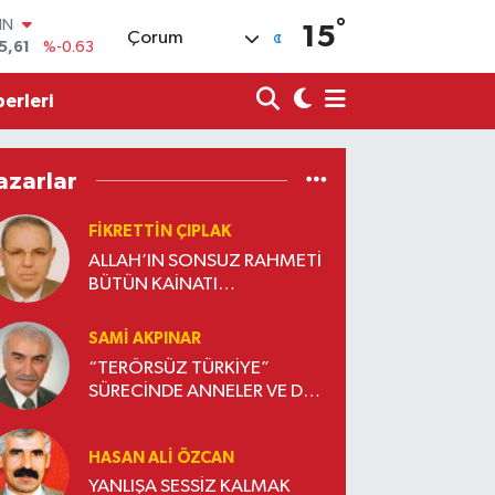
5,61
%-0.63
°
15
Çorum
R
43
%0.16
erleri
17
%-0.02
İN
63
%0.07
ALTIN
azarlar
40
%0.45
00
FIKRETTIN ÇIPLAK
9
%70
ALLAH’IN SONSUZ RAHMETİ
BÜTÜN KAİNATI
KUŞATMIŞTIR
SAMI AKPINAR
“TERÖRSÜZ TÜRKİYE”
SÜRECİNDE ANNELER VE DE
ANNELER…
HASAN ALI ÖZCAN
YANLIŞA SESSİZ KALMAK