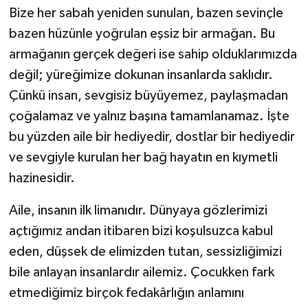
Bize her sabah yeniden sunulan, bazen sevinçle
Kargı
bazen hüzünle yoğrulan eşsiz bir armağan. Bu
armağanın gerçek değeri ise sahip olduklarımızda
Laçin
değil; yüreğimize dokunan insanlarda saklıdır.
Mecitözü
Çünkü insan, sevgisiz büyüyemez, paylaşmadan
çoğalamaz ve yalnız başına tamamlanamaz. İşte
Oğuzlar
bu yüzden aile bir hediyedir, dostlar bir hediyedir
ve sevgiyle kurulan her bağ hayatın en kıymetli
Ortaköy
hazinesidir.
Osmancık
Aile, insanın ilk limanıdır. Dünyaya gözlerimizi
açtığımız andan itibaren bizi koşulsuzca kabul
Sungurlu
eden, düşsek de elimizden tutan, sessizliğimizi
Uğurludağ
bile anlayan insanlardır ailemiz. Çocukken fark
etmediğimiz birçok fedakârlığın anlamını
Sağlık