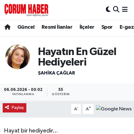
Güncel
Nöbetçi Eczaneler
Güncel
Resmi İlanlar
İlçeler
Spor
E-gaz
Spor
Hava Durumu
Hayatın En Güzel
Resmi İlanlar
Çorum Namaz Vakitleri
Hediyeleri
Alaca
Trafik Durumu
ŞAHIKA ÇAĞLAR
Bayat
Süper Lig Puan Durumu ve Fikstür
06.06.2026 - 00:02
55
YAYINLANMA
GÖSTERIM
Boğazkale
Tüm Manşetler
Paylaş
-
+
A
A
Dodurga
Son Dakika Haberleri
İskilip
Haber Arşivi
Hayat bir hediyedir…