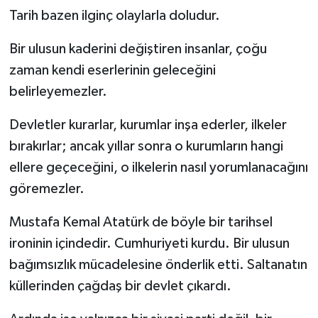
Tarih bazen ilginç olaylarla doludur.
Kargı
Bir ulusun kaderini değiştiren insanlar, çoğu
Laçin
zaman kendi eserlerinin geleceğini
belirleyemezler.
Mecitözü
Devletler kurarlar, kurumlar inşa ederler, ilkeler
Oğuzlar
bırakırlar; ancak yıllar sonra o kurumların hangi
ellere geçeceğini, o ilkelerin nasıl yorumlanacağını
Ortaköy
göremezler.
Osmancık
Mustafa Kemal Atatürk de böyle bir tarihsel
Sungurlu
ironinin içindedir. Cumhuriyeti kurdu. Bir ulusun
bağımsızlık mücadelesine önderlik etti. Saltanatın
Uğurludağ
küllerinden çağdaş bir devlet çıkardı.
Sağlık