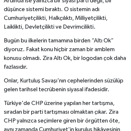
Ardında ise yalnızca bir siyasi parti değil, bir
düşünce sistemi bıraktı. O sistemin adı
Cumhuriyetçilikti, Halkçılıktı, Milliyetçilikti,
Laiklikti, Devletçilikti ve Devrimcilikti.
Bugün bu ilkelerin tamamına birden “Altı Ok”
diyoruz. Fakat konu hiçbir zaman bir amblem
konusu olmadı. Zira Altı Ok, bir logodan çok daha
fazlasıdır.
Onlar, Kurtuluş Savaşı'nın cephelerinden süzülüp
gelen tarihsel tecrübenin siyasal ifadesidir.
Türkiye'de CHP üzerine yapılan her tartışma,
sıradan bir parti tartışması olmaktan çıkar. Zira
CHP yalnızca seçimlere giren bir örgütten öte,
aynı zamanda Cumhuriyet'in kuruluş hikâyesinin