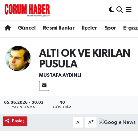
Güncel
Nöbetçi Eczaneler
Güncel
Resmi İlanlar
İlçeler
Spor
E-gaz
Spor
Hava Durumu
ALTI OK VE KIRILAN
Resmi İlanlar
Çorum Namaz Vakitleri
PUSULA
Alaca
Trafik Durumu
MUSTAFA AYDINLI
Bayat
Süper Lig Puan Durumu ve Fikstür
Boğazkale
Tüm Manşetler
05.06.2026 - 00:03
40
YAYINLANMA
GÖSTERIM
Dodurga
Son Dakika Haberleri
Paylaş
-
+
A
A
İskilip
Haber Arşivi