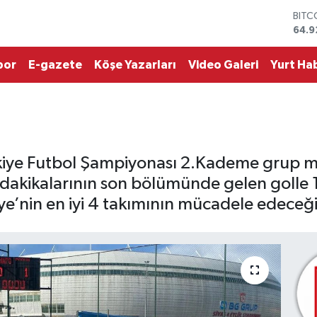
DOL
47,5
EUR
55,0
por
E-gazete
Köşe Yazarları
Video Galeri
Yurt Hab
STER
64,1
GRAM
6527
BİST
13.7
BITC
rkiye Futbol Şampiyonası 2.Kademe grup 
64.9
dakikalarının son bölümünde gelen golle
ye’nin en iyi 4 takımının mücadele edeceği