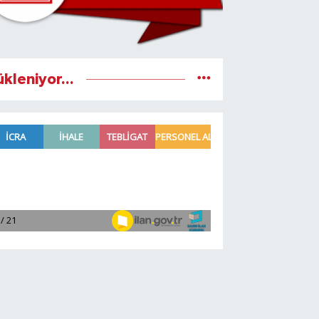
ükleniyor...