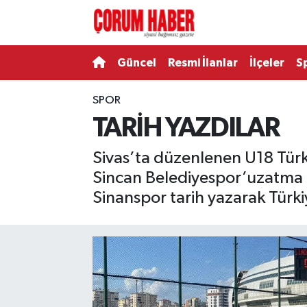
Güncel
Nöbetçi Eczaneler
Güncel
Resmi İlanlar
İlçeler
S
Spor
Hava Durumu
SPOR
TARİH YAZDILAR
Resmi İlanlar
Çorum Namaz Vakitleri
Sivas’ta düzenlenen U18 Tü
Alaca
Trafik Durumu
Sincan Belediyespor’uzatma 
Bayat
Süper Lig Puan Durumu ve Fikstür
Sinanspor tarih yazarak Türki
Boğazkale
Tüm Manşetler
Dodurga
Son Dakika Haberleri
İskilip
Haber Arşivi