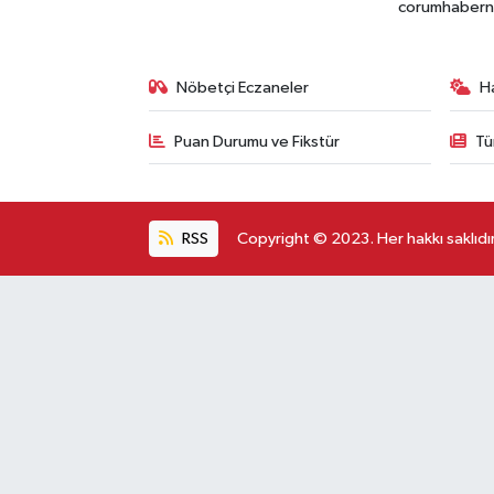
corumhabernet
Nöbetçi Eczaneler
H
Puan Durumu ve Fikstür
Tü
RSS
Copyright © 2023. Her hakkı saklıdır