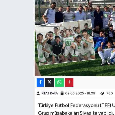
Kargı
Laçin
Mecitözü
Oğuzlar
Ortaköy
Osmancık
Sungurlu
RIFAT KARA
09.05.2025 - 18:09
700
Uğurludağ
Türkiye Futbol Federasyonu (TFF) 
Grup müsabakaları Sivas’ta yapıldı. 
Sağlık