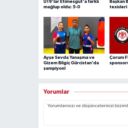
U19'lar Etimesgut'a farklı
Başkan B
mağlup oldu: 5-0
tesisleri
Ayşe Sevda Yanaşma ve
Çorum FK
Gizem Bilgiç Gürcistan’da
sponsor
şampiyon!
Yorumlar