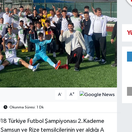
Y
-
+
A
A
Okunma Süresi: 1 Dk
U18 Türkiye Futbol Şampiyonası 2.Kademe
Samsun ve Rize temsilcilerinin yer aldığı A