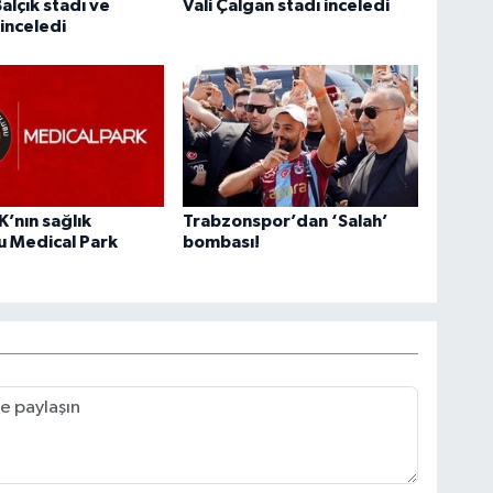
alçık stadı ve
Vali Çalgan stadı inceledi
 inceledi
’nın sağlık
Trabzonspor’dan ‘Salah’
u Medical Park
bombası!