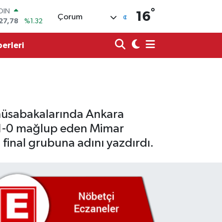
°
AR
16
Çorum
894
%0.08
O
398
%-0.02
erleri
LİN
581
%0.16
 ALTIN
.85
%0.54
100
03
%11
OIN
müsabakalarında Ankara
27,78
%1.32
 1-0 mağlup eden Mimar
 final grubuna adını yazdırdı.