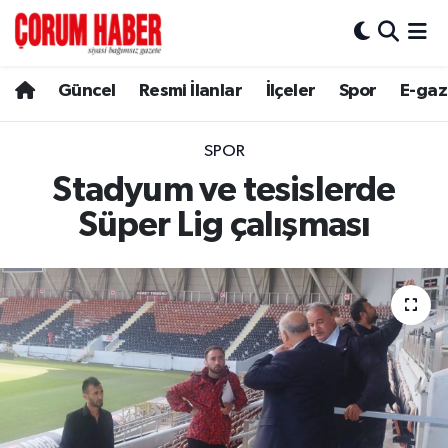
Güncel
Nöbetçi Eczaneler
Güncel
Resmi İlanlar
İlçeler
Spor
E-gaz
Spor
Hava Durumu
SPOR
Resmi İlanlar
Çorum Namaz Vakitleri
Stadyum ve tesislerde
Süper Lig çalışması
Alaca
Trafik Durumu
Bayat
Süper Lig Puan Durumu ve Fikstür
Boğazkale
Tüm Manşetler
Dodurga
Son Dakika Haberleri
İskilip
Haber Arşivi