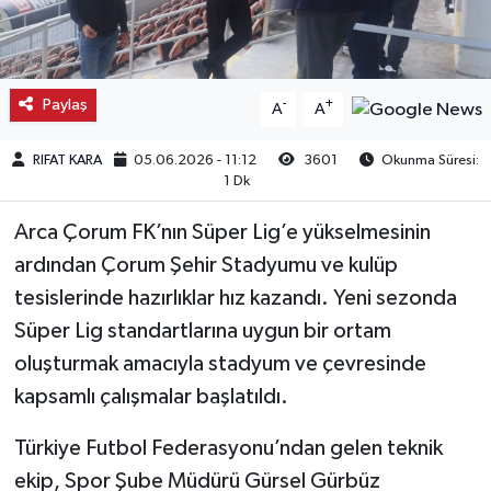
Kargı
Laçin
Paylaş
-
+
A
A
Mecitözü
RIFAT KARA
05.06.2026 - 11:12
3601
Okunma Süresi:
1 Dk
Oğuzlar
Arca Çorum FK’nın Süper Lig’e yükselmesinin
Ortaköy
ardından Çorum Şehir Stadyumu ve kulüp
tesislerinde hazırlıklar hız kazandı. Yeni sezonda
Osmancık
Süper Lig standartlarına uygun bir ortam
oluşturmak amacıyla stadyum ve çevresinde
Sungurlu
kapsamlı çalışmalar başlatıldı.
Uğurludağ
Türkiye Futbol Federasyonu’ndan gelen teknik
ekip, Spor Şube Müdürü Gürsel Gürbüz
Sağlık