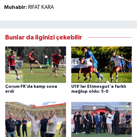
Muhabir:
RIFAT KARA
Bunlar da ilginizi çekebilir
Çorum FK’da kamp sona
U19'lar Etimesgut'a farklı
erdi
mağlup oldu: 5-0