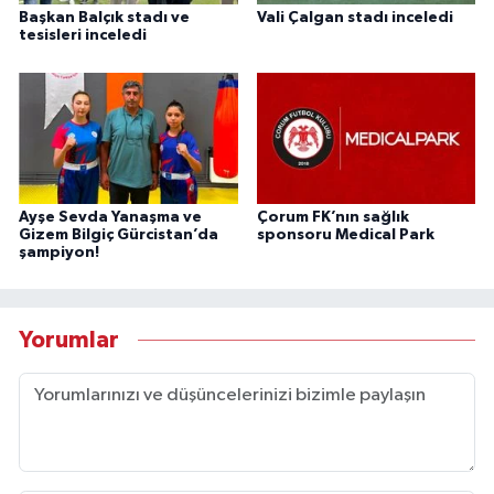
Başkan Balçık stadı ve
Vali Çalgan stadı inceledi
tesisleri inceledi
Ayşe Sevda Yanaşma ve
Çorum FK’nın sağlık
Gizem Bilgiç Gürcistan’da
sponsoru Medical Park
şampiyon!
Yorumlar