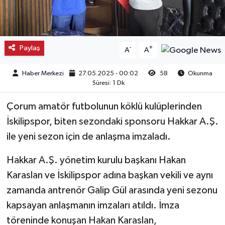
Kargı
Laçin
Paylaş
-
+
A
A
Mecitözü
Haber Merkezi
27.05.2025 - 00:02
58
Okunma
Süresi: 1 Dk
Oğuzlar
Çorum amatör futbolunun köklü kulüplerinden
Ortaköy
İskilipspor, biten sezondaki sponsoru Hakkar A.Ş.
ile yeni sezon için de anlaşma imzaladı.
Osmancık
Hakkar A.Ş. yönetim kurulu başkanı Hakan
Sungurlu
Karaslan ve İskilipspor adına başkan vekili ve aynı
zamanda antrenör Galip Gül arasında yeni sezonu
Uğurludağ
kapsayan anlaşmanın imzaları atıldı. İmza
töreninde konuşan Hakan Karaslan,
Sağlık