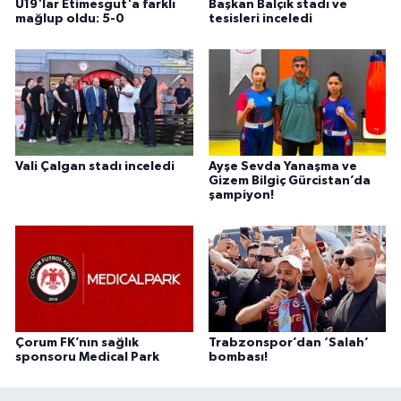
U19'lar Etimesgut'a farklı
Başkan Balçık stadı ve
mağlup oldu: 5-0
tesisleri inceledi
Vali Çalgan stadı inceledi
Ayşe Sevda Yanaşma ve
Gizem Bilgiç Gürcistan’da
şampiyon!
Çorum FK’nın sağlık
Trabzonspor’dan ‘Salah’
sponsoru Medical Park
bombası!