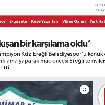
64.47
DOLA
47,59
EURO
por
E-gazete
Köşe Yazarları
Video Galeri
Yurt Hab
55,13
STERL
64,2
GRAM
kışan bir karşılama oldu’
6527.
BİST1
13.70
şampiyon Kdz.Ereğli Belediyespor’u konu
ıklama yaparak maç öncesi Ereğli temsilci
etti.