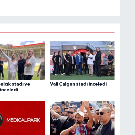
alçık stadı ve
Vali Çalgan stadı inceledi
 inceledi