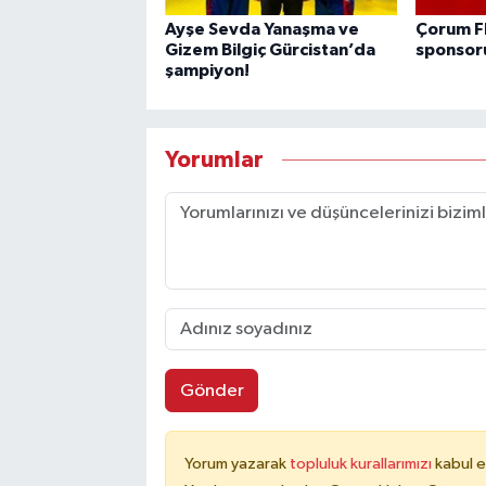
Ayşe Sevda Yanaşma ve
Çorum FK
Gizem Bilgiç Gürcistan’da
sponsor
şampiyon!
Yorumlar
Gönder
Yorum yazarak
topluluk kurallarımızı
kabul e