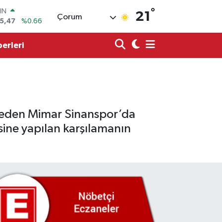
5,47
%0.66
°
21
Çorum
R
71
%0.05
erleri
36
%0.18
İN
534
%0.22
 ALTIN
85
%0.54
00
3
%0
k eden Mimar Sinanspor’da
sine yapılan karşılamanın