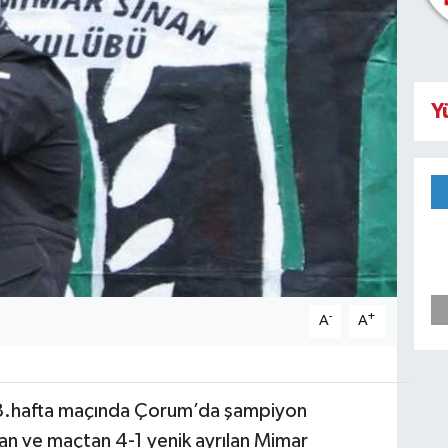
Y
-
+
A
A
8.hafta maçında Çorum’da şampiyon
şan ve maçtan 4-1 yenik ayrılan Mimar