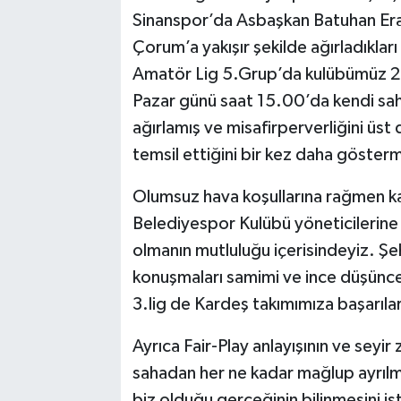
Sinanspor’da Asbaşkan Batuhan Era
Çorum’a yakışır şekilde ağırladıkları 
Amatör Lig 5.Grup’da kulübümüz 2
Pazar günü saat 15.00’da kendi sah
ağırlamış ve misafirperverliğini üst 
temsil ettiğini bir kez daha göstermi
Olumsuz hava koşullarına rağmen ka
Belediyespor Kulübü yöneticilerine 
olmanın mutluluğu içerisindeyiz. Ş
konuşmaları samimi ve ince düşüncele
3.lig de Kardeş takımımıza başarılar
Ayrıca Fair-Play anlayışının ve seyi
sahadan her ne kadar mağlup ayrılm
biz olduğu gerçeğinin bilinmesini i