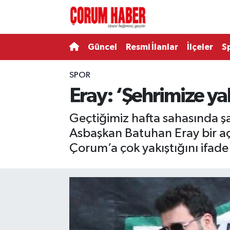
Güncel
Nöbetçi Eczaneler
Güncel
Resmi İlanlar
İlçeler
S
Spor
Hava Durumu
SPOR
Eray: ‘Şehrimize ya
Resmi İlanlar
Çorum Namaz Vakitleri
Geçtiğimiz hafta sahasında 
Alaca
Trafik Durumu
Asbaşkan Batuhan Eray bir aç
Bayat
Süper Lig Puan Durumu ve Fikstür
Çorum’a çok yakıştığını ifade 
Boğazkale
Tüm Manşetler
Dodurga
Son Dakika Haberleri
İskilip
Haber Arşivi