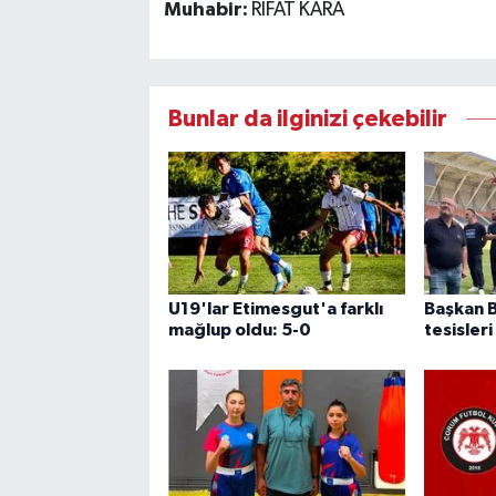
Muhabir:
RIFAT KARA
Bunlar da ilginizi çekebilir
U19'lar Etimesgut'a farklı
Başkan B
mağlup oldu: 5-0
tesisleri