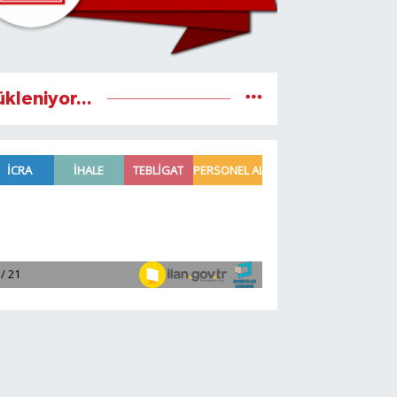
ükleniyor...