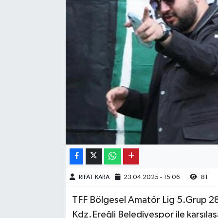
Kargı
Laçin
Mecitözü
Oğuzlar
Ortaköy
Osmancık
Sungurlu
RIFAT KARA
23.04.2025 - 15:06
81
Uğurludağ
TFF Bölgesel Amatör Lig 5.Grup 2
Kdz.Ereğli Belediyespor ile karşıla
Sağlık