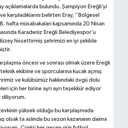
y açıklamalarda bulundu. Şampiyon Ereğli’yi
ve karşıladıklarını belirten Eray, “Bölgesel
8. hafta müsabakaları kapsamında 20 Nisan
asında Karadeniz Ereğli Belediyespor’u
düzey hissettirmiş şehrimizi en iyi şekilde
ştir.
rşılaşma öncesi ve sonrası olmak üzere Ereğli
teknik ekibine ve sporcularına kucak açmış
ehrimiz ve kulübümüz hakkındaki övgü dolu
ri için her birine ayrı ayrı teşekkür ediyor
 diliyorum.
r zevkinin yüksek olduğu bu karşılaşmada
ış olsak ta aslında bu sezon kazananın daima
stiyorum. Çünkü her geçen gün futbol