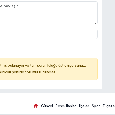
tmiş bulunuyor ve tüm sorumluluğu üstleniyorsunuz.
hiçbir şekilde sorumlu tutulamaz.
Güncel
Resmi İlanlar
İlçeler
Spor
E-gaze