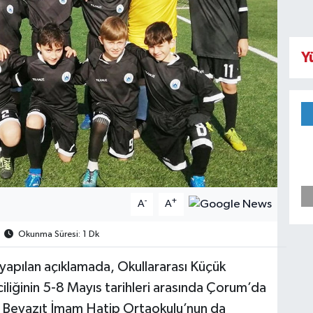
Y
-
+
A
A
Okunma Süresi: 1 Dk
 yapılan açıklamada, Okullararası Küçük
ciliğinin 5-8 Mayıs tarihleri arasında Çorum’da
ım Beyazıt İmam Hatip Ortaokulu’nun da