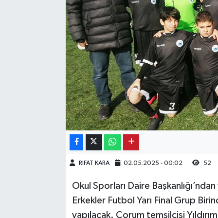
Kargı
Laçin
Mecitözü
Oğuzlar
Ortaköy
Osmancık
RIFAT KARA
02.05.2025 - 00:02
52
Sungurlu
Okul Sporları Daire Başkanlığı’ndan
Uğurludağ
Erkekler Futbol Yarı Final Grup Birin
yapılacak. Çorum temsilcisi Yıldır
Sağlık