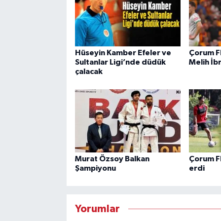
Hüseyin Kamber Efeler ve
Çorum F
Sultanlar Ligi’nde düdük
Melih İb
çalacak
Murat Özsoy Balkan
Çorum F
Şampiyonu
erdi
Yorumlar