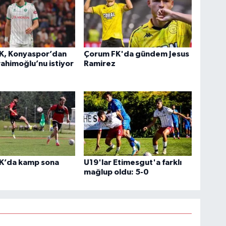
K, Konyaspor’dan
Çorum FK'da gündem Jesus
rahimoğlu’nu istiyor
Ramirez
K’da kamp sona
U19'lar Etimesgut'a farklı
mağlup oldu: 5-0