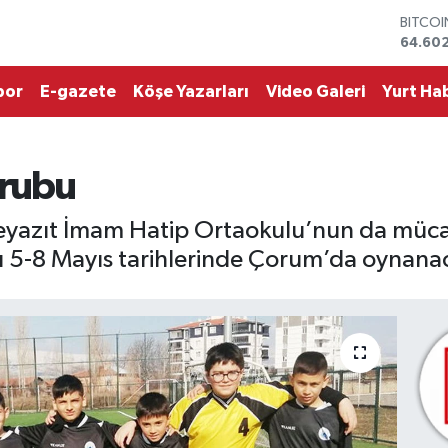
64.60
DOLA
47,59
EURO
por
E-gazete
Köşe Yazarları
Video Galeri
Yurt Hab
55,07
STERLİ
64,24
GRAM 
grubu
6518.2
BİST10
13.768
yazıt İmam Hatip Ortaokulu’nun da müca
rı 5-8 Mayıs tarihlerinde Çorum’da oynana