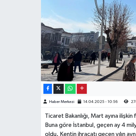
Kargı
Laçin
Mecitözü
Oğuzlar
Ortaköy
Osmancık
Haber Merkezi
14.04.2025 - 10:56
27
Sungurlu
Ticaret Bakanlığı, Mart ayına ilişkin f
Uğurludağ
Buna göre İstanbul, geçen ay 4 mily
oldu. Kentin ihracatı geçen yılın ayn
Sağlık