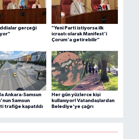
İddialar gerçeği
"Yeni Parti istiyorsa ilk
ıyor"
icraatı olarak Manifest'i
Çorum'a getirebilir"
a Ankara-Samsun
Her gün yüzlerce kişi
u'nun Samsun
kullanıyor! Vatandaşlardan
ti trafiğe kapatıldı
Belediye'ye çağrı