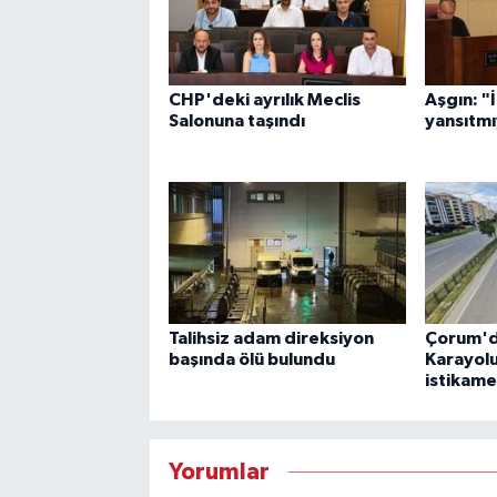
CHP'deki ayrılık Meclis
Aşgın: "
Salonuna taşındı
yansıtm
Talihsiz adam direksiyon
Çorum'd
başında ölü bulundu
Karayol
istikame
Yorumlar