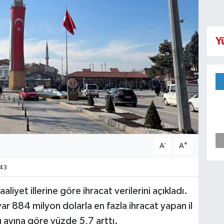
Y
-
+
A
A
43
aaliyet illerine göre ihracat verilerini açıkladı.
ar 884 milyon dolarla en fazla ihracat yapan il
ı ayına göre yüzde 5,7 arttı.