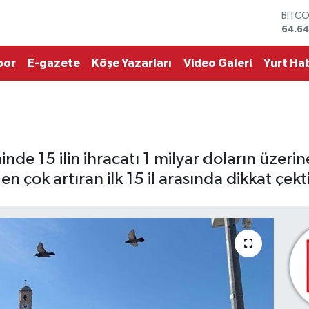
DOLA
47,6
EURO
55,0
por
E-gazete
Köşe Yazarları
Video Galeri
Yurt Hab
STERL
64,2
GRAM
6513.
BİST1
13.76
BITC
 15 ilin ihracatı 1 milyar doların üzerine ç
64.64
n çok artıran ilk 15 il arasında dikkat çekti