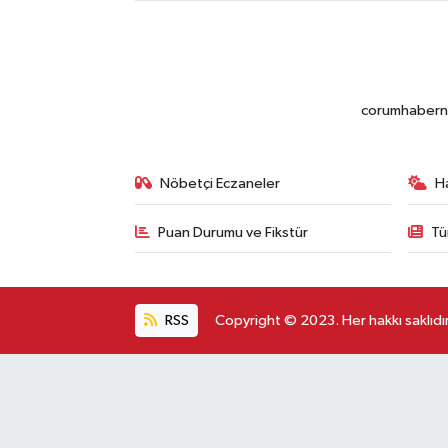
corumhabernet
Nöbetçi Eczaneler
H
Puan Durumu ve Fikstür
Tü
RSS
Copyright © 2023. Her hakkı saklıdır