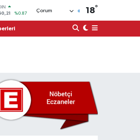
60,21
%0.87
°
18
Çorum
AR
436
%0.18
O
erleri
510
%0.32
LİN
811
%0.38
 ALTIN
.99
%2.59
100
79
%-14