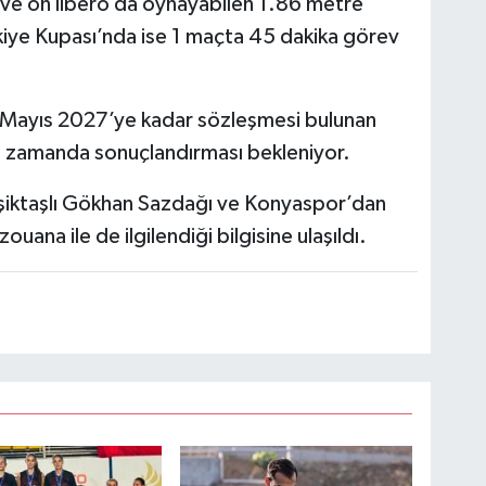
 ve ön libero da oynayabilen 1.86 metre
iye Kupası’nda ise 1 maçta 45 dakika görev
1 Mayıs 2027’ye kadar sözleşmesi bulunan
n zamanda sonuçlandırması bekleniyor.
şiktaşlı Gökhan Sazdağı ve Konyaspor’dan
ana ile de ilgilendiği bilgisine ulaşıldı.