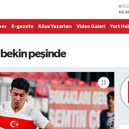
64.9
DOL
47,7
EUR
por
E-gazete
Köşe Yazarları
Video Galeri
Yurt Hab
55,2
STER
64,4
GRAM
6648
 bekin peşinde
BİST
13.7