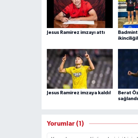
Jesus Ramirez imzayı attı
Badminto
ikinciliği
Jesus Ramirez imzaya kaldı!
Berat Ö
sağlandı
Yorumlar (1)