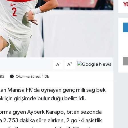
Y
-
+
A
A
85
Okunma Süresi: 1 Dk
dan Manisa FK’da oynayan genç milli sağ bek
için girişimde bulunduğu belirtildi.
a forma giyen Ayberk Karapo, biten sezonda
2.753 dakika süre alırken, 2 gol-4 asistlik