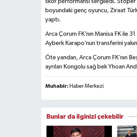
skor performansı sergiledi. Stoper
boyundaki genç oyuncu, Ziraat Türk
yaptı.
Arca Çorum FK’nın Manisa FK ile 3
Ayberk Karapo’nun transferini yakı
Öte yandan, Arca Çorum FK’nın Be
ayrılan Kongolu sağ bek Yhoan Andzou
Muhabir:
Haber Merkezi
Bunlar da ilginizi çekebilir