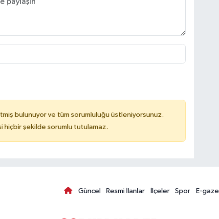
tmiş bulunuyor ve tüm sorumluluğu üstleniyorsunuz.
hiçbir şekilde sorumlu tutulamaz.
Güncel
Resmi İlanlar
İlçeler
Spor
E-gaze