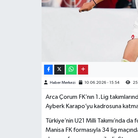
Kargı
Laçin
Mecitözü
Oğuzlar
Ortaköy
Haber Merkezi
10.06.2026 - 15:54
25
Osmancık
Arca Çorum FK’nın 1.Lig takımların
Sungurlu
Ayberk Karapo’yu kadrosuna katmak 
Türkiye’nin U21 Milli Takımı’nda d
Uğurludağ
Manisa FK formasıyla 34 lig maçında 
Sağlık