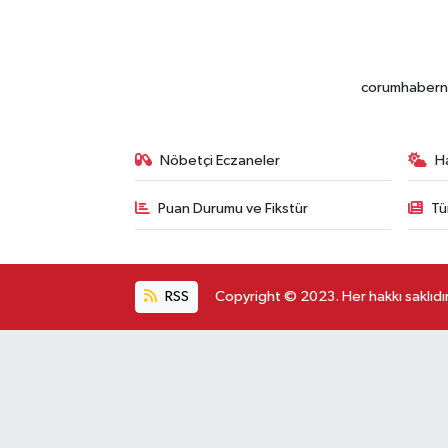
corumhabernet
Nöbetçi Eczaneler
H
Puan Durumu ve Fikstür
Tü
RSS
Copyright © 2023. Her hakkı saklıdır