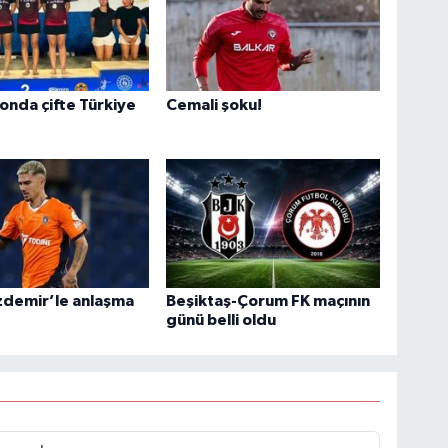
nda çifte Türkiye
Cemali şoku!
!
zdemir’le anlaşma
Beşiktaş-Çorum FK maçının
günü belli oldu