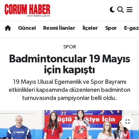
Güncel
Nöbetçi Eczaneler
Güncel
Resmi İlanlar
İlçeler
Spor
E-gaz
Spor
Hava Durumu
SPOR
Resmi İlanlar
Çorum Namaz Vakitleri
Badmintoncular 19 Mayıs
için kapıştı
Alaca
Trafik Durumu
19 Mayıs Ulusal Egemenlik ve Spor Bayramı
Bayat
Süper Lig Puan Durumu ve Fikstür
etkinlikleri kapsamında düzenlenen badminton
turnuvasında şampiyonlar belli oldu.
Boğazkale
Tüm Manşetler
Dodurga
Son Dakika Haberleri
İskilip
Haber Arşivi