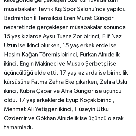
kategoride gerçekleşen özel turnuvada tüm
müsabakalar Tevfik Kış Spor Salonu’nda yapıldı.
Badminton İl Temsilcisi Eren Murat Güngör
nezaretinde gerçekleşen müsabakalar sonunda
15 yaş kızlarda Aysu Tuana Zor birinci, Elif Naz
Uzun ise ikinci olurken, 15 yaş erkeklerde ise
Haşim Kağan Töremiş birinci, Furkan Alnıdelik
ikinci, Engin Makineci ve Musab Şerbetçi ise
üçüncülüğü elde etti. 17 yaş kızlarda ise birincilik
kürsüsüne Fatma Zehra Eke çıkarken, Zehra Uslu
ikinci, Kübra Çapar ve Afra Güngör ise üçüncü
oldu. 17 yaş erkeklerde Eyüp Koçak birinci,
Mehmet Ali Yetişgen ikinci, Hüseyin Utku
Özdemir ve Gökhan Alnıdelik ise üçüncü olarak
tamamladı.