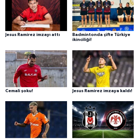
Jesus Ramirez imzayı attı
Badmintonda çifte Türkiye
ikinciliği!
Cemali şoku!
Jesus Ramirez imzaya kaldı!