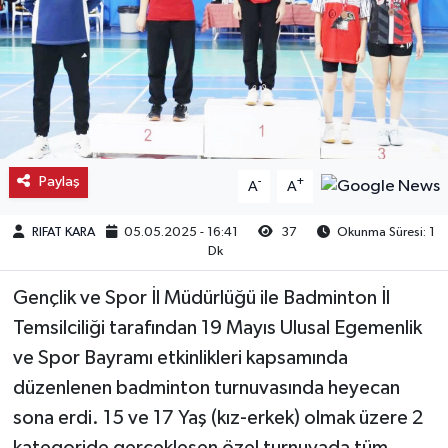
Kargı
Laçin
Mecitözü
Paylaş
-
+
A
A
Oğuzlar
RIFAT KARA
05.05.2025 - 16:41
37
Okunma Süresi: 1
Ortaköy
Dk
Osmancık
Gençlik ve Spor İl Müdürlüğü ile Badminton İl
Temsilciliği tarafından 19 Mayıs Ulusal Egemenlik
Sungurlu
ve Spor Bayramı etkinlikleri kapsamında
düzenlenen badminton turnuvasında heyecan
Uğurludağ
sona erdi. 15 ve 17 Yaş (kız-erkek) olmak üzere 2
Sağlık