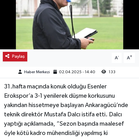
Kargı
Laçin
Mecitözü
Paylaş
-
+
A
A
Oğuzlar
Haber Merkezi
02.04.2025 - 14:40
133
Ortaköy
31.hafta maçında konuk olduğu Esenler
Osmancık
Erokspor’a 3-1 yenilerek düşme korkusunu
yakından hissetmeye başlayan Ankaragücü’nde
Sungurlu
teknik direktör Mustafa Dalcı istifa etti. Dalcı
Uğurludağ
yaptığı açıklamada, “Sezon başında maalesef
öyle kötü kadro mühendisliği yapılmış ki
Sağlık