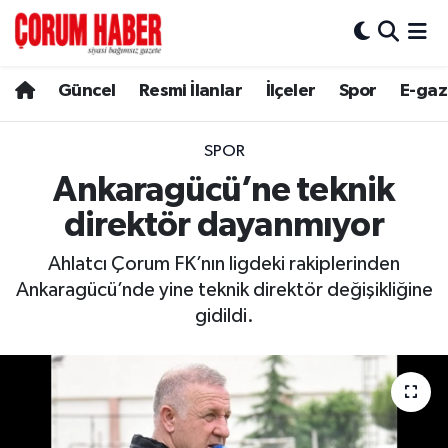
Güncel
Nöbetçi Eczaneler
Güncel
Resmi İlanlar
İlçeler
Spor
E-gaz
Spor
Hava Durumu
SPOR
Resmi İlanlar
Çorum Namaz Vakitleri
Ankaragücü’ne teknik
direktör dayanmıyor
Alaca
Trafik Durumu
Ahlatcı Çorum FK’nın ligdeki rakiplerinden
Bayat
Süper Lig Puan Durumu ve Fikstür
Ankaragücü’nde yine teknik direktör değişikliğine
gidildi.
Boğazkale
Tüm Manşetler
Dodurga
Son Dakika Haberleri
İskilip
Haber Arşivi