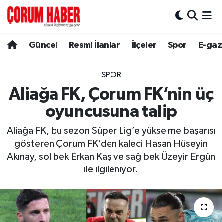
Güncel
Nöbetçi Eczaneler
Güncel
Resmi İlanlar
İlçeler
Spor
E-gaz
Spor
Hava Durumu
SPOR
Resmi İlanlar
Çorum Namaz Vakitleri
Aliağa FK, Çorum FK’nin üç
oyuncusuna talip
Alaca
Trafik Durumu
Aliağa FK, bu sezon Süper Lig’e yükselme başarısı
Bayat
Süper Lig Puan Durumu ve Fikstür
gösteren Çorum FK’den kaleci Hasan Hüseyin
Akınay, sol bek Erkan Kaş ve sağ bek Üzeyir Ergün
Boğazkale
Tüm Manşetler
ile ilgileniyor.
Dodurga
Son Dakika Haberleri
İskilip
Haber Arşivi