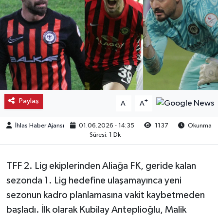
Kargı
Laçin
Mecitözü
Oğuzlar
Paylaş
-
+
A
A
Ortaköy
İhlas Haber Ajansı
01.06.2026 - 14:35
1137
Okunma
Süresi: 1 Dk
Osmancık
TFF 2. Lig ekiplerinden Aliağa FK, geride kalan
Sungurlu
sezonda 1. Lig hedefine ulaşamayınca yeni
Uğurludağ
sezonun kadro planlamasına vakit kaybetmeden
başladı. İlk olarak Kubilay Anteplioğlu, Malik
Sağlık