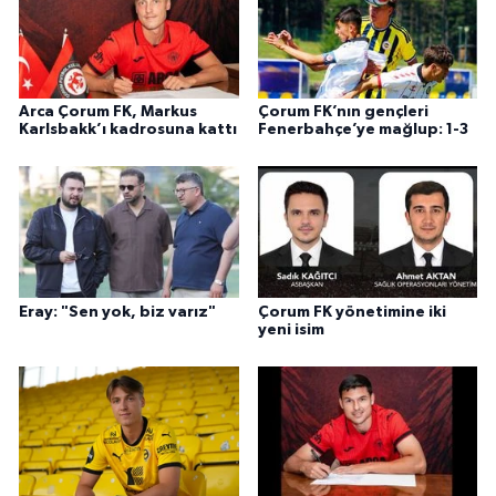
Arca Çorum FK, Markus
Çorum FK’nın gençleri
Karlsbakk’ı kadrosuna kattı
Fenerbahçe’ye mağlup: 1-3
Eray: "Sen yok, biz varız"
Çorum FK yönetimine iki
yeni isim