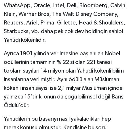
WhatsApp, Oracle, Intel, Dell, Bloomberg, Calvin
Kargı
Klein, Warner Bros, The Walt Disney Company,
Reuters, Ariel, Prima, Gillette, Head & Shoulders,
Laçin
Starbucks, vb. daha pek çok dev holdingin sahibi
Mecitözü
Yahudi kökenlidir.
Ayrıca 1901 yılında verilmesine başlanılan Nobel
Oğuzlar
ödüllerinin tamamının % 22’si olan 221 tanesi
Ortaköy
toplam sayıları 14 milyon olan Yahudi kökenli bilim
insanlarına verilmiştir. Aynı ödülü alan Müslüman
Osmancık
kökenli insan sayısı ise 2,1 milyar Müslüman içinde
yalnızca 15’tir ki onun da çoğu bilimsel değil Barış
Sungurlu
Ödülü’dür.
Uğurludağ
Yahudilerin bu başarıyı nasıl yakaladıkları hep
merak konusu olmuştur. Kendisine bu soru
Sağlık