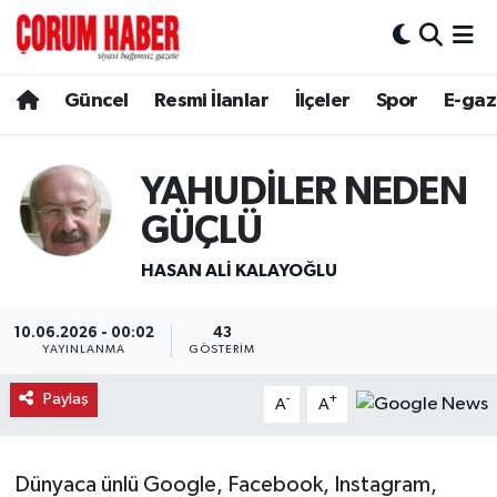
Güncel
Nöbetçi Eczaneler
Güncel
Resmi İlanlar
İlçeler
Spor
E-gaz
Spor
Hava Durumu
YAHUDİLER NEDEN
Resmi İlanlar
Çorum Namaz Vakitleri
GÜÇLÜ
Alaca
Trafik Durumu
HASAN ALI KALAYOĞLU
Bayat
Süper Lig Puan Durumu ve Fikstür
10.06.2026 - 00:02
43
YAYINLANMA
GÖSTERIM
Boğazkale
Tüm Manşetler
Paylaş
-
+
A
A
Dodurga
Son Dakika Haberleri
İskilip
Haber Arşivi
Dünyaca ünlü Google, Facebook, Instagram,