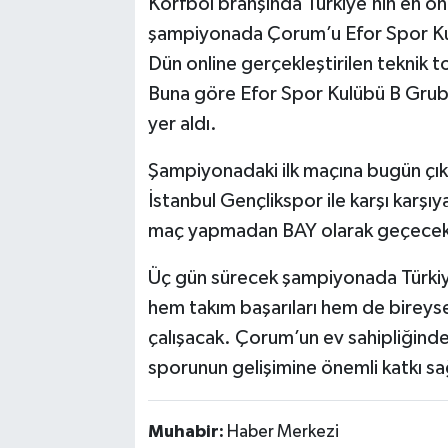
Korfbol branşında Türkiye’nin en ön
şampiyonada Çorum’u Efor Spor Ku
Dün online gerçekleştirilen teknik t
Buna göre Efor Spor Kulübü B Gru
yer aldı.
Şampiyonadaki ilk maçına bugün çık
İstanbul Gençlikspor ile karşı karşı
maç yapmadan BAY olarak geçecek
Üç gün sürecek şampiyonada Türkiye’
hem takım başarıları hem de bireys
çalışacak. Çorum’un ev sahipliğind
sporunun gelişimine önemli katkı sa
Muhabir:
Haber Merkezi