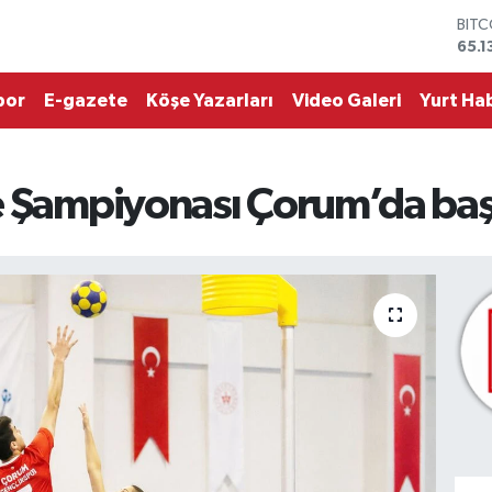
DOL
47,
EUR
55,1
por
E-gazete
Köşe Yazarları
Video Galeri
Yurt Hab
STER
64,
GRA
6618
e Şampiyonası Çorum’da baş
BİST
13.7
BIT
65.1