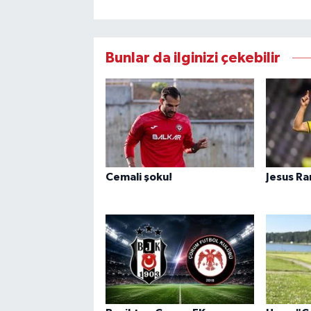
Bunlar da ilginizi çekebilir
Cemali şoku!
Jesus Ra