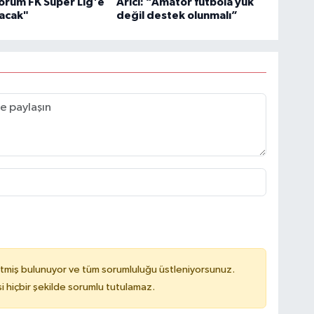
orum FK Süper Lig'e
Arıcı: “Amatör futbola yük
tacak"
değil destek olunmalı”
tmiş bulunuyor ve tüm sorumluluğu üstleniyorsunuz.
hiçbir şekilde sorumlu tutulamaz.