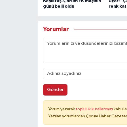
Beşiktaş-Çorum FK maçının
Uçar: "Ç
günü belli oldu
renk ka
Yorumlar
Gönder
Yorum yazarak
topluluk kurallarımızı
kabul e
Yazılan yorumlardan Çorum Haber Gazetesi 