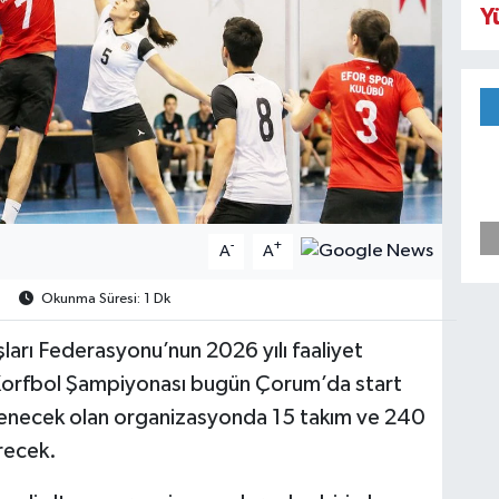
Y
-
+
A
A
Okunma Süresi: 1 Dk
arı Federasyonu’nun 2026 yılı faaliyet
Korfbol Şampiyonası bugün Çorum’da start
nlenecek olan organizasyonda 15 takım ve 240
recek.