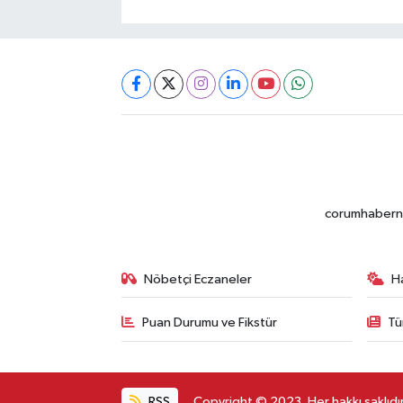
corumhabernet
Nöbetçi Eczaneler
H
Puan Durumu ve Fikstür
Tü
RSS
Copyright © 2023. Her hakkı saklıdır