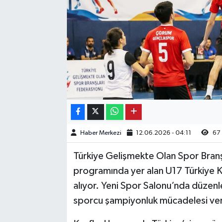
Kargı
Laçin
Mecitözü
Oğuzlar
Ortaköy
Haber Merkezi
12.06.2026 - 04:11
67
Osmancık
Türkiye Gelişmekte Olan Spor Branşl
Sungurlu
programında yer alan U17 Türkiye 
alıyor. Yeni Spor Salonu’nda düze
Uğurludağ
sporcu şampiyonluk mücadelesi ve
Sağlık