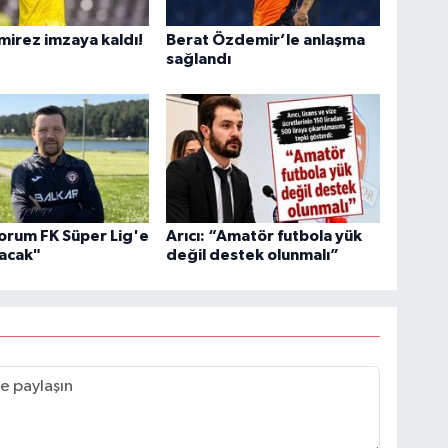
mirez imzaya kaldı!
Berat Özdemir’le anlaşma
sağlandı
orum FK Süper Lig'e
Arıcı: “Amatör futbola yük
tacak"
değil destek olunmalı”