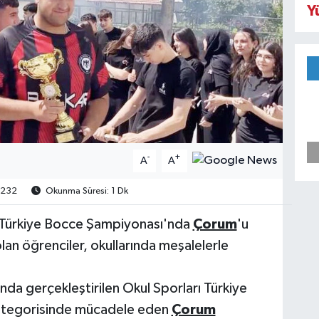
Y
-
+
A
A
232
Okunma Süresi: 1 Dk
 Türkiye Bocce Şampiyonası'nda
Çorum
'u
an öğrenciler, okullarında meşalelerle
ında gerçekleştirilen Okul Sporları Türkiye
ategorisinde mücadele eden
Çorum