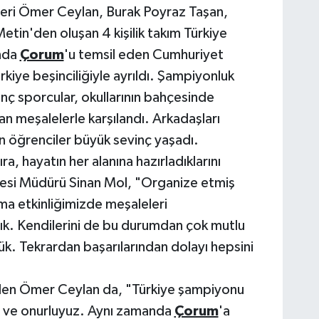
leri Ömer Ceylan, Burak Poyraz Taşan,
etin'den oluşan 4 kişilik takım Türkiye
nda
Çorum
'u temsil eden Cumhuriyet
rkiye beşinciliğiyle ayrıldı. Şampiyonluk
ç sporcular, okullarının bahçesinde
n meşalelerle karşılandı. Arkadaşları
n öğrenciler büyük sevinç yaşadı.
ra, hayatın her alanına hazırladıklarını
esi Müdürü Sinan Mol, "Organize etmiş
a etkinliğimizde meşaleleri
adık. Kendilerini de bu durumdan çok mutlu
ük. Tekrardan başarılarından dolayı hepsini
den Ömer Ceylan da, "Türkiye şampiyonu
u ve onurluyuz. Aynı zamanda
Çorum
'a