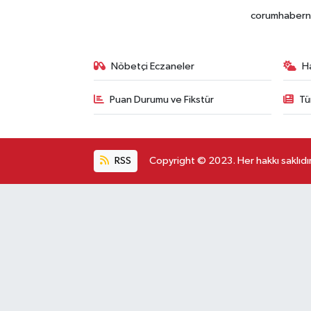
corumhabernet
Nöbetçi Eczaneler
H
Puan Durumu ve Fikstür
Tü
RSS
Copyright © 2023. Her hakkı saklıdır