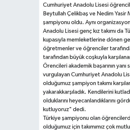
Cumhuriyet Anadolu Lisesi öğrenci
Beytullah Çelikbaş ve Nedim Yasir M
şampiyonu oldu. Aynı organizasyo
Anadolu Lisesi genç kız takımı da Tü
kupasıyla memleketlerine dönen gen
öğretmenler ve öğrenciler tarafında
tarafından büyük coşkuyla karşılana
Örencileri akademik başarının yanı sı
vurgulayan Cumhuriyet Anadolu Lis
olduğumuz şampiyon takımı karşılam
yakarakkarşıladık. Kendilerini kutl
olduklarını heyecanlandıklarını görd
kutluyoruz" dedi.
Türkiye şampiyonu olan öğrenciler
olduğumuz için takımımız çok mutl