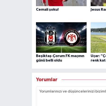
Cemali şoku!
Jesus Ra
Beşiktaş-Çorum FK maçının
Uçar: "Ç
günü belli oldu
renk ka
Yorumlar