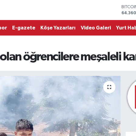
DOLA
47,70
EURO
55,02
por
E-gazete
Köşe Yazarları
Video Galeri
Yurt Hab
STERLİ
64,189
GRAM 
6618.4
olan öğrencilere meşaleli ka
BİST10
13.887
BITCO
64.360