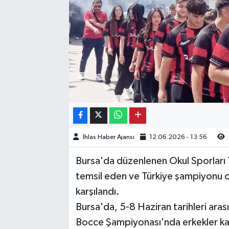
Kargı
Laçin
Mecitözü
Oğuzlar
Ortaköy
İhlas Haber Ajansı
12.06.2026 - 13:56
Osmancık
Bursa'da düzenlenen Okul Sporları
Sungurlu
temsil eden ve Türkiye şampiyonu ol
karşılandı.
Uğurludağ
Bursa'da, 5-8 Haziran tarihleri aras
Bocce Şampiyonası'nda erkekler k
Sağlık