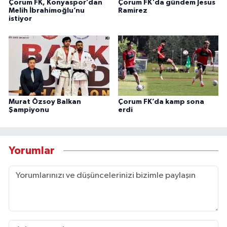
Çorum FK, Konyaspor’dan
Çorum FK'da gündem Jesus
Melih İbrahimoğlu’nu
Ramirez
istiyor
Murat Özsoy Balkan
Çorum FK’da kamp sona
Şampiyonu
erdi
Yorumlar