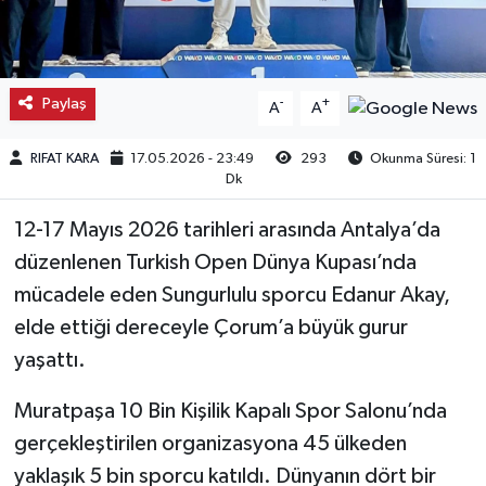
Kargı
Laçin
Paylaş
-
+
A
A
Mecitözü
RIFAT KARA
17.05.2026 - 23:49
293
Okunma Süresi: 1
Dk
Oğuzlar
12-17 Mayıs 2026 tarihleri arasında Antalya’da
Ortaköy
düzenlenen Turkish Open Dünya Kupası’nda
mücadele eden Sungurlulu sporcu Edanur Akay,
Osmancık
elde ettiği dereceyle Çorum’a büyük gurur
yaşattı.
Sungurlu
Muratpaşa 10 Bin Kişilik Kapalı Spor Salonu’nda
Uğurludağ
gerçekleştirilen organizasyona 45 ülkeden
yaklaşık 5 bin sporcu katıldı. Dünyanın dört bir
Sağlık