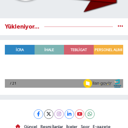
Yükleniyor...
Güncel
Resmi İlanlar
İlçeler
Spor
E-gazete