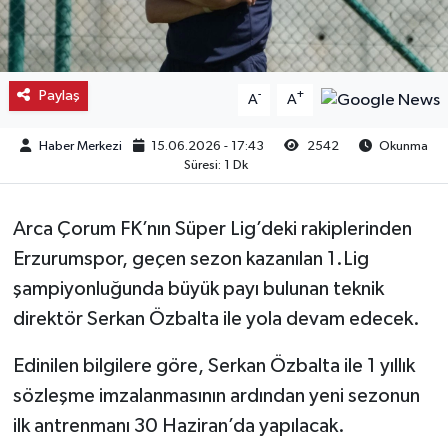
Kargı
Laçin
Paylaş
-
+
A
A
Mecitözü
Haber Merkezi
15.06.2026 - 17:43
2542
Okunma
Süresi: 1 Dk
Oğuzlar
Arca Çorum FK’nın Süper Lig’deki rakiplerinden
Ortaköy
Erzurumspor, geçen sezon kazanılan 1.Lig
şampiyonluğunda büyük payı bulunan teknik
Osmancık
direktör Serkan Özbalta ile yola devam edecek.
Sungurlu
Edinilen bilgilere göre, Serkan Özbalta ile 1 yıllık
Uğurludağ
sözleşme imzalanmasının ardından yeni sezonun
ilk antrenmanı 30 Haziran’da yapılacak.
Sağlık