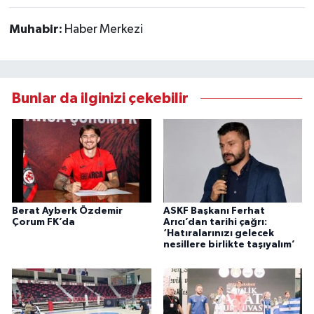
Muhabir:
Haber Merkezi
Bunlar da ilginizi çekebilir
Berat Ayberk Özdemir
ASKF Başkanı Ferhat
Çorum FK’da
Arıcı’dan tarihi çağrı:
‘Hatıralarınızı gelecek
nesillere birlikte taşıyalım’