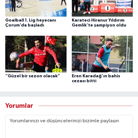
Goalball 1. Lig heyecanı
Karateci Hiranur Yıldırım
Çorum’da başladı
Gemlik’te şampiyon oldu
“Güzel bir sezon olacak”
Eren Karadağ’ın bahis
cezası bitti
Yorumlar