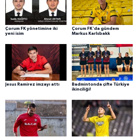
Çorum FK yönetimine iki
Çorum FK'da gündem
yeni isim
Markus Karlsbakk
Jesus Ramirez imzayı attı
Badmintonda çifte Türkiye
ikinciliği!