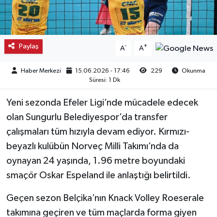
Kargı
Laçin
Paylaş
-
+
A
A
Mecitözü
Haber Merkezi
15.06.2026 - 17:46
229
Okunma
Süresi: 1 Dk
Oğuzlar
Yeni sezonda Efeler Ligi’nde mücadele edecek
Ortaköy
olan Sungurlu Belediyespor’da transfer
çalışmaları tüm hızıyla devam ediyor. Kırmızı-
Osmancık
beyazlı kulübün Norveç Milli Takımı’nda da
oynayan 24 yaşında, 1.96 metre boyundaki
Sungurlu
smaçör Oskar Espeland ile anlaştığı belirtildi.
Uğurludağ
Geçen sezon Belçika’nın Knack Volley Roeserale
takımına geçiren ve tüm maçlarda forma giyen
Sağlık