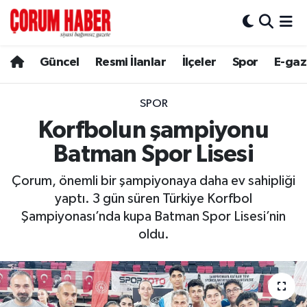
Güncel
Nöbetçi Eczaneler
Güncel
Resmi İlanlar
İlçeler
Spor
E-gaz
Spor
Hava Durumu
SPOR
Resmi İlanlar
Çorum Namaz Vakitleri
Korfbolun şampiyonu
Batman Spor Lisesi
Alaca
Trafik Durumu
Çorum, önemli bir şampiyonaya daha ev sahipliği
Bayat
Süper Lig Puan Durumu ve Fikstür
yaptı. 3 gün süren Türkiye Korfbol
Şampiyonası’nda kupa Batman Spor Lisesi’nin
Boğazkale
Tüm Manşetler
oldu.
Dodurga
Son Dakika Haberleri
İskilip
Haber Arşivi