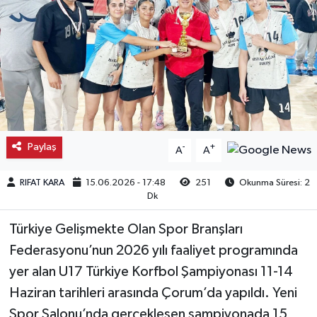
Kargı
Laçin
Mecitözü
Oğuzlar
Paylaş
-
+
A
A
Ortaköy
RIFAT KARA
15.06.2026 - 17:48
251
Okunma Süresi: 2
Dk
Osmancık
Türkiye Gelişmekte Olan Spor Branşları
Sungurlu
Federasyonu’nun 2026 yılı faaliyet programında
yer alan U17 Türkiye Korfbol Şampiyonası 11-14
Uğurludağ
Haziran tarihleri arasında Çorum’da yapıldı. Yeni
Spor Salonu’nda gerçekleşen şampiyonada 15
Sağlık