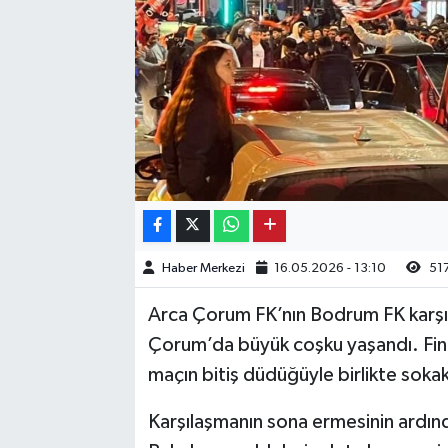
Kargı
Laçin
Mecitözü
Oğuzlar
Ortaköy
Haber Merkezi
16.05.2026 - 13:10
51
Osmancık
Arca Çorum FK’nın Bodrum FK karşısı
Sungurlu
Çorum’da büyük coşku yaşandı. Fina
maçın bitiş düdüğüyle birlikte sokakl
Uğurludağ
Karşılaşmanın sona ermesinin ardın
Sağlık