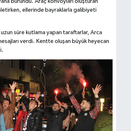
yaha büründü. Araç konvoyları oluşturan
letirken, ellerinde bayraklarla galibiyeti
 uzun süre kutlama yapan taraftarlar, Arca
esajları verdi. Kentte oluşan büyük heyecan
i.