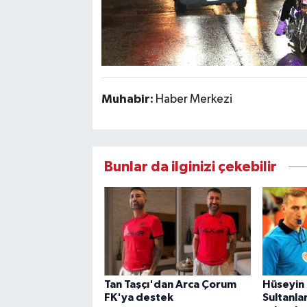
Muhabir:
Haber Merkezi
Bunlar da ilginizi çekebilir
Tan Taşçı'dan Arca Çorum
Hüseyin 
FK'ya destek
Sultanla