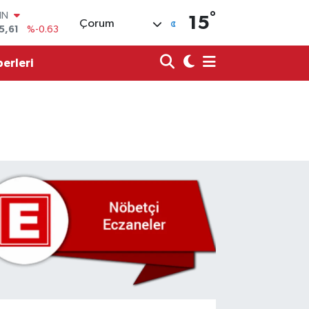
IN
°
15
5,61
%-0.63
Çorum
R
704
%0
erleri
406
%-0.08
İN
43
%0
ALTIN
40
%0.45
00
9
%70