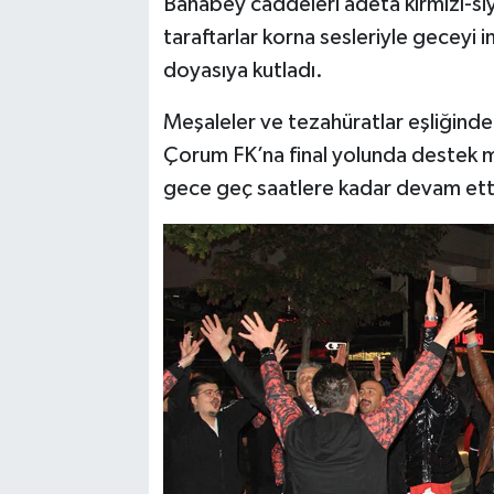
Bahabey caddeleri adeta kırmızı-si
taraftarlar korna sesleriyle geceyi in
doyasıya kutladı.
Meşaleler ve tezahüratlar eşliğinde
Çorum FK’na final yolunda destek m
gece geç saatlere kadar devam ett