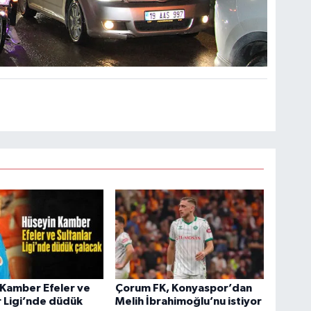
Kamber Efeler ve
Çorum FK, Konyaspor’dan
r Ligi’nde düdük
Melih İbrahimoğlu’nu istiyor