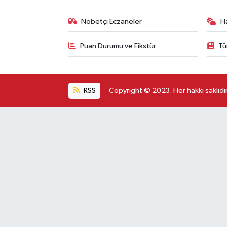
Nöbetçi Eczaneler
H
Puan Durumu ve Fikstür
Tü
RSS
Copyright © 2023. Her hakkı saklıdır