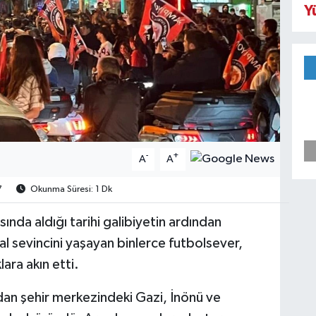
Y
-
+
A
A
7
Okunma Süresi: 1 Dk
nda aldığı tarihi galibiyetin ardından
l sevincini yaşayan binlerce futbolsever,
ara akın etti.
dan şehir merkezindeki Gazi, İnönü ve