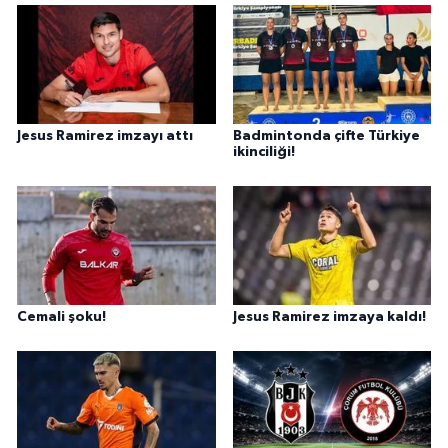
Jesus Ramirez imzayı attı
Badmintonda çifte Türkiye
ikinciliği!
Cemali şoku!
Jesus Ramirez imzaya kaldı!