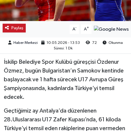
Kargı
Laçin
Paylaş
-
+
A
A
Mecitözü
Haber Merkezi
10.05.2026 - 13:53
72
Okunma
Süresi: 1 Dk
Oğuzlar
İskilip Belediye Spor Kulübü güreşçisi Özdenur
Ortaköy
Özmez, bugün Bulgaristan’ın Samokov kentinde
başlayacak ve 1 hafta sürecek U17 Avrupa Güreş
Osmancık
Şampiyonasında, kadınlarda Türkiye’yi temsil
edecek.
Sungurlu
Geçtiğimiz ay Antalya’da düzenlenen
Uğurludağ
28.Uluslararası U17 Zafer Kupası’nda, 61 kiloda
Türkiye’yi temsil eden rakiplerine puan vermeden
Sağlık