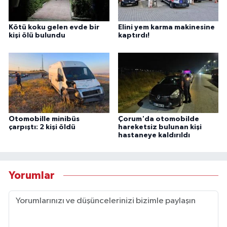
Kötü koku gelen evde bir
Elini yem karma makinesine
kişi ölü bulundu
kaptırdı!
Otomobille minibüs
Çorum'da otomobilde
çarpıştı: 2 kişi öldü
hareketsiz bulunan kişi
hastaneye kaldırıldı
Yorumlar