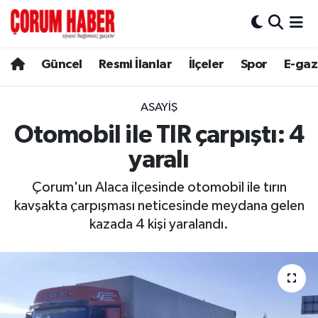
Güncel
Nöbetçi Eczaneler
Güncel
Resmi İlanlar
İlçeler
Spor
E-gaz
Spor
Hava Durumu
ASAYIŞ
Resmi İlanlar
Çorum Namaz Vakitleri
Otomobil ile TIR çarpıştı: 4
yaralı
Alaca
Trafik Durumu
Çorum'un Alaca ilçesinde otomobil ile tırın
Bayat
Süper Lig Puan Durumu ve Fikstür
kavşakta çarpışması neticesinde meydana gelen
kazada 4 kişi yaralandı.
Boğazkale
Tüm Manşetler
Dodurga
Son Dakika Haberleri
İskilip
Haber Arşivi