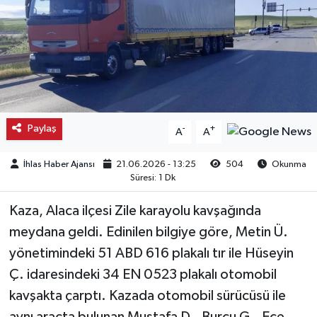
Kargı
Laçin
Mecitözü
Paylaş
-
+
A
A
Oğuzlar
İhlas Haber Ajansı
21.06.2026 - 13:25
504
Okunma
Ortaköy
Süresi: 1 Dk
Osmancık
Kaza, Alaca ilçesi Zile karayolu kavşağında
meydana geldi. Edinilen bilgiye göre, Metin Ü.
Sungurlu
yönetimindeki 51 ABD 616 plakalı tır ile Hüseyin
Ç. idaresindeki 34 EN 0523 plakalı otomobil
Uğurludağ
kavşakta çarptı. Kazada otomobil sürücüsü ile
Sağlık