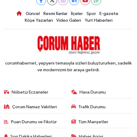
Güncel
Resmi İlanlar
İlçeler
Spor
E-gazete
Köşe Yazarları
Video Galeri
Yurt Haberleri
corumhabernet, yepyeni temasıyla sizleri buluştururken, sadelik
ve modernizmi bir araya getirdi.
Nöbetçi Eczaneler
Hava Durumu
Çorum Namaz Vakitleri
Trafik Durumu
Puan Durumu ve Fikstür
Tüm Manşetler
Son Dakika Haberleri
Haber Arşivi