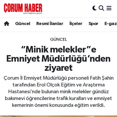
Güncel
Nöbetçi Eczaneler
Güncel
Resmi İlanlar
İlçeler
Spor
E-gaz
Spor
Hava Durumu
GÜNCEL
Resmi İlanlar
Çorum Namaz Vakitleri
“Minik melekler”e
Emniyet Müdürlüğü’nden
Alaca
Trafik Durumu
ziyaret
Bayat
Süper Lig Puan Durumu ve Fikstür
Çorum İl Emniyet Müdürlüğü personeli Fatih Şahin
tarafından Erol Olçok Eğitim ve Araştırma
Boğazkale
Tüm Manşetler
Hastanesi’nde bulunan minik melekler gündüz
bakımevi öğrencilerine trafik kuralları ve emniyet
Dodurga
Son Dakika Haberleri
kemerinin önemi konusunda eğitim verildi.
İskilip
Haber Arşivi