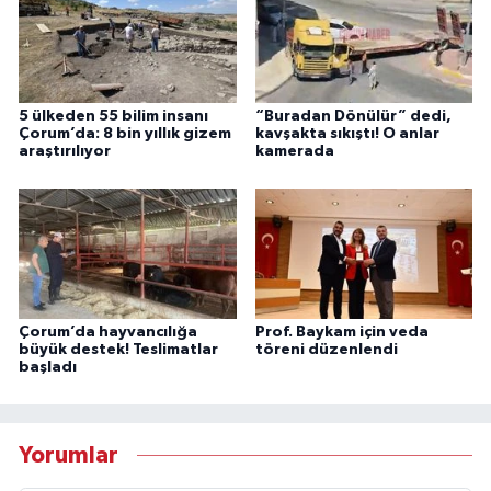
5 ülkeden 55 bilim insanı
“Buradan Dönülür” dedi,
Çorum’da: 8 bin yıllık gizem
kavşakta sıkıştı! O anlar
araştırılıyor
kamerada
Çorum’da hayvancılığa
Prof. Baykam için veda
büyük destek! Teslimatlar
töreni düzenlendi
başladı
Yorumlar