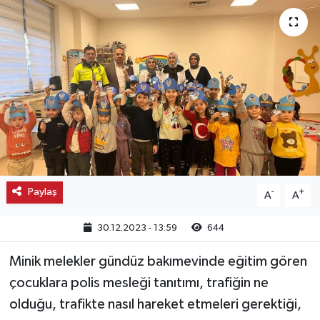
Kargı
Laçin
Mecitözü
Oğuzlar
Ortaköy
Paylaş
-
+
A
A
Osmancık
30.12.2023 - 13:59
644
Sungurlu
Minik melekler gündüz bakımevinde eğitim gören
Uğurludağ
çocuklara polis mesleği tanıtımı, trafiğin ne
olduğu, trafikte nasıl hareket etmeleri gerektiği,
Sağlık