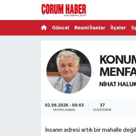
Güncel
Nöbetçi Eczaneler
Güncel
Resmi İlanlar
İlçeler
S
Spor
Hava Durumu
Resmi İlanlar
Çorum Namaz Vakitleri
KONUM
MENFA
Alaca
Trafik Durumu
NIHAT HALU
Bayat
Süper Lig Puan Durumu ve Fikstür
Boğazkale
Tüm Manşetler
02.06.2026 - 00:03
37
YAYINLANMA
GÖSTERIM
Dodurga
Son Dakika Haberleri
İnsanın adresi artık bir mahalle değil
İskilip
Haber Arşivi