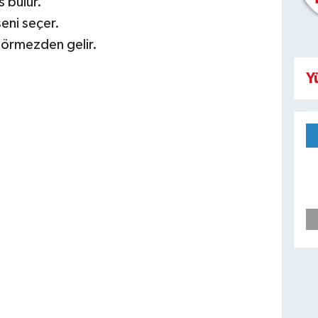
s bulur.
seni seçer.
 görmezden gelir.
Y