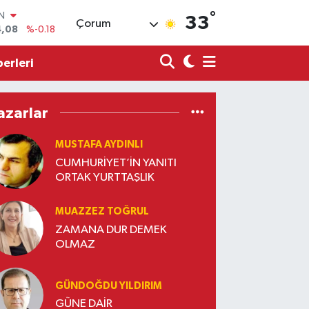
4,08
%-0.18
°
33
R
Çorum
36
%0.18
erleri
10
%0.32
N
1
%0.38
ALTIN
azarlar
55
%0.03
00
MUSTAFA AYDINLI
%-14
CUMHURİYET’İN YANITI
ORTAK YURTTAŞLIK
MUAZZEZ TOĞRUL
ZAMANA DUR DEMEK
OLMAZ
GÜNDOĞDU YILDIRIM
GÜNE DAİR