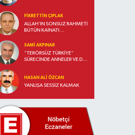
FIKRETTIN ÇIPLAK
ALLAH’IN SONSUZ RAHMETİ
BÜTÜN KAİNATI
KUŞATMIŞTIR
SAMI AKPINAR
“TERÖRSÜZ TÜRKİYE”
SÜRECİNDE ANNELER VE DE
ANNELER…
HASAN ALI ÖZCAN
YANLIŞA SESSİZ KALMAK