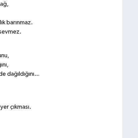
bağ,
lık barınmaz.
 sevmez.
unu,
ını,
de dağıldığını…
yer çıkması.