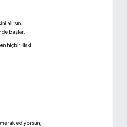
ni alırsın:
rde başlar.
hiçbir ilişki
 merak ediyorsun,