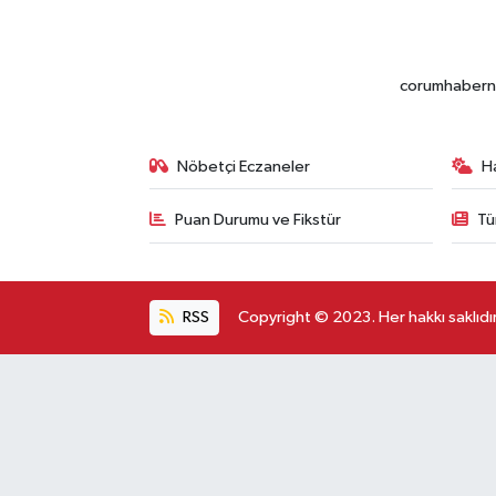
corumhabernet
Nöbetçi Eczaneler
H
Puan Durumu ve Fikstür
Tü
RSS
Copyright © 2023. Her hakkı saklıdır