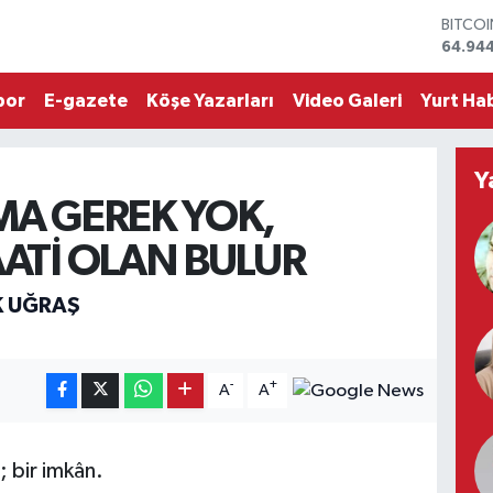
64.94
DOLA
47,74
EURO
por
E-gazete
Köşe Yazarları
Video Galeri
Yurt Hab
55,25
STERLİ
64,481
GRAM 
Y
6660.
A GEREK YOK,
BİST1
13.779
ATİ OLAN BULUR
K UĞRAŞ
-
+
A
A
; bir imkân.