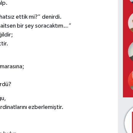
alp.
hatsız ettik mi?” denirdi.
saitsen bir şey soracaktım…”
ldir;
tir.
umarasına;
ürdü?
ğu,
rdinatlarını ezberlemiştir.