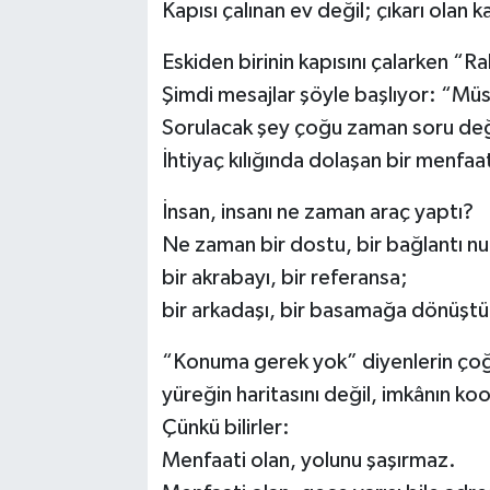
Kapısı çalınan ev değil; çıkarı olan k
Kargı
Eskiden birinin kapısını çalarken “Ra
Şimdi mesajlar şöyle başlıyor: “Mü
Laçin
Sorulacak şey çoğu zaman soru deği
Mecitözü
İhtiyaç kılığında dolaşan bir menfaat
Oğuzlar
İnsan, insanı ne zaman araç yaptı?
Ne zaman bir dostu, bir bağlantı n
Ortaköy
bir akrabayı, bir referansa;
bir arkadaşı, bir basamağa dönüşt
Osmancık
“Konuma gerek yok” diyenlerin ço
Sungurlu
yüreğin haritasını değil, imkânın koo
Çünkü bilirler:
Uğurludağ
Menfaati olan, yolunu şaşırmaz.
Sağlık