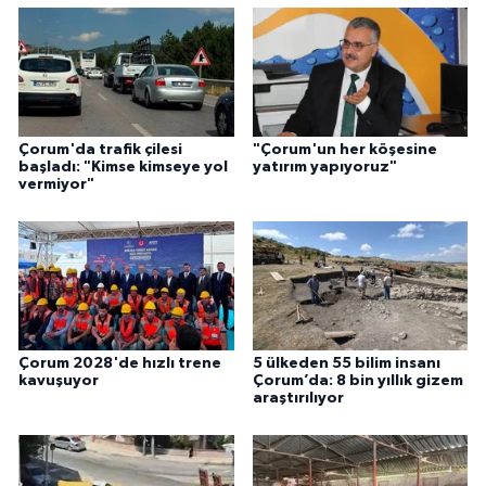
Çorum'da trafik çilesi
"Çorum'un her köşesine
başladı: "Kimse kimseye yol
yatırım yapıyoruz"
vermiyor"
Çorum 2028'de hızlı trene
5 ülkeden 55 bilim insanı
kavuşuyor
Çorum’da: 8 bin yıllık gizem
araştırılıyor