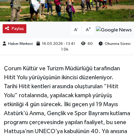
Kargı
Laçin
Paylaş
-
+
A
A
Mecitözü
Haber Merkezi
16.05.2026 - 13:41
60
Okunma Süresi:
1 Dk
Oğuzlar
Çorum Kültür ve Turizm Müdürlüğü tarafından
Ortaköy
Hitit Yolu yürüyüşünün ikincisi düzenleniyor.
Tarihi Hitit kentleri arasında oluşturulan “Hitit
Osmancık
Yolu” rotalarında, yapılacak kamplı yürüyüş
Sungurlu
etkinliği 4 gün sürecek. İlki geçen yıl 19 Mayıs
Atatürk'ü Anma, Gençlik ve Spor Bayramı kutlama
Uğurludağ
programı çerçevesinde yapılan faaliyet, bu sene
Hattuşa’nın UNECO’ya kabulünün 40. Yılı anısına
Sağlık