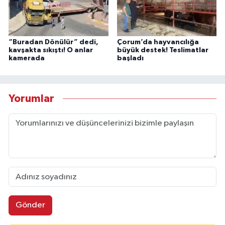
“Buradan Dönülür” dedi,
Çorum’da hayvancılığa
kavşakta sıkıştı! O anlar
büyük destek! Teslimatlar
kamerada
başladı
Yorumlar
Gönder