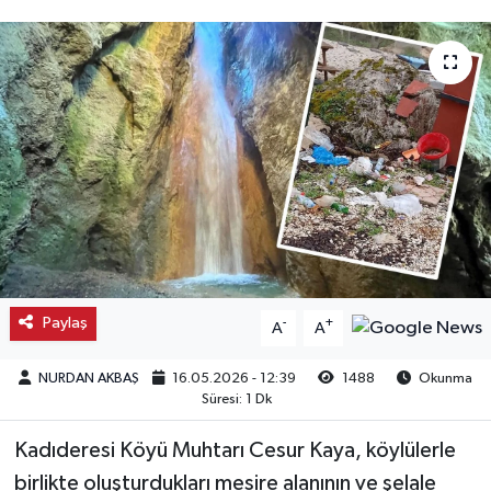
Kargı
Laçin
Mecitözü
Oğuzlar
Ortaköy
Osmancık
Paylaş
-
+
A
A
Sungurlu
NURDAN AKBAŞ
16.05.2026 - 12:39
1488
Okunma
Süresi: 1 Dk
Uğurludağ
Kadıderesi Köyü Muhtarı Cesur Kaya, köylülerle
birlikte oluşturdukları mesire alanının ve şelale
Sağlık