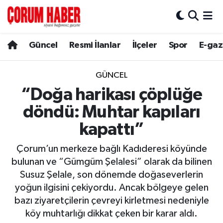
Güncel
Nöbetçi Eczaneler
Güncel
Resmi İlanlar
İlçeler
Spor
E-gaz
Spor
Hava Durumu
GÜNCEL
Resmi İlanlar
Çorum Namaz Vakitleri
“Doğa harikası çöplüğe
döndü: Muhtar kapıları
Alaca
Trafik Durumu
kapattı”
Bayat
Süper Lig Puan Durumu ve Fikstür
Çorum’un merkeze bağlı Kadıderesi köyünde
bulunan ve “Gümgüm Şelalesi” olarak da bilinen
Boğazkale
Tüm Manşetler
Susuz Şelale, son dönemde doğaseverlerin
yoğun ilgisini çekiyordu. Ancak bölgeye gelen
Dodurga
Son Dakika Haberleri
bazı ziyaretçilerin çevreyi kirletmesi nedeniyle
köy muhtarlığı dikkat çeken bir karar aldı.
İskilip
Haber Arşivi