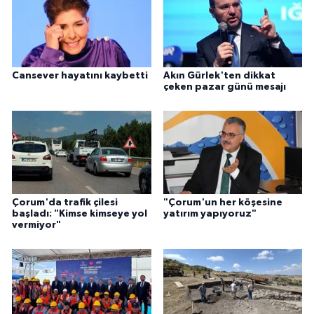
Cansever hayatını kaybetti
Akın Gürlek'ten dikkat
çeken pazar günü mesajı
Çorum'da trafik çilesi
"Çorum'un her köşesine
başladı: "Kimse kimseye yol
yatırım yapıyoruz"
vermiyor"