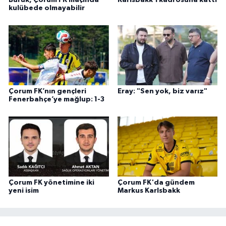
Buruk, Çorum FK maçında
Karlsbakk’ı kadrosuna kattı
kulübede olmayabilir
Çorum FK’nın gençleri
Eray: "Sen yok, biz varız"
Fenerbahçe’ye mağlup: 1-3
Çorum FK yönetimine iki
Çorum FK'da gündem
yeni isim
Markus Karlsbakk