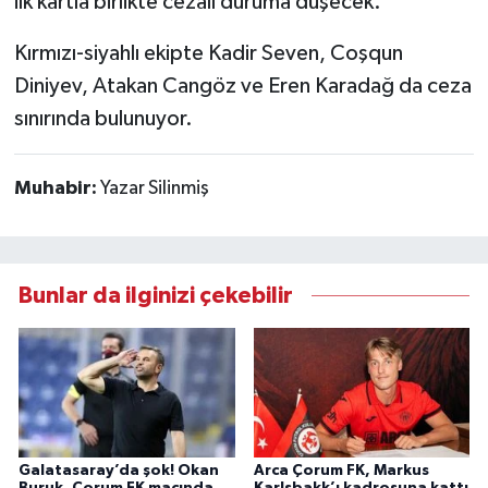
ilk kartla birlikte cezalı duruma düşecek.
Kırmızı-siyahlı ekipte Kadir Seven, Coşqun
Diniyev, Atakan Cangöz ve Eren Karadağ da ceza
sınırında bulunuyor.
Muhabir:
Yazar Silinmiş
Bunlar da ilginizi çekebilir
Galatasaray’da şok! Okan
Arca Çorum FK, Markus