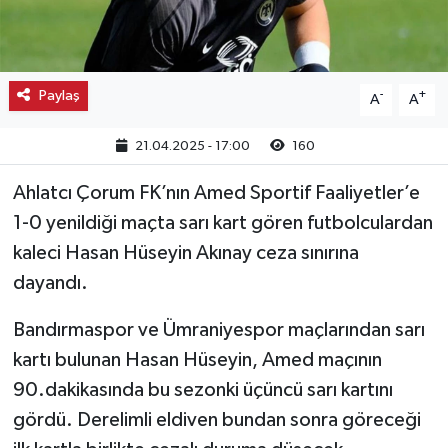
Kargı
Laçin
Paylaş
-
+
A
A
Mecitözü
21.04.2025 - 17:00
160
Oğuzlar
Ahlatcı Çorum FK’nın Amed Sportif Faaliyetler’e
1-0 yenildiği maçta sarı kart gören futbolculardan
Ortaköy
kaleci Hasan Hüseyin Akınay ceza sınırına
dayandı.
Osmancık
Bandırmaspor ve Ümraniyespor maçlarından sarı
Sungurlu
kartı bulunan Hasan Hüseyin, Amed maçının
90.dakikasında bu sezonki üçüncü sarı kartını
Uğurludağ
gördü. Derelimli eldiven bundan sonra göreceği
Sağlık