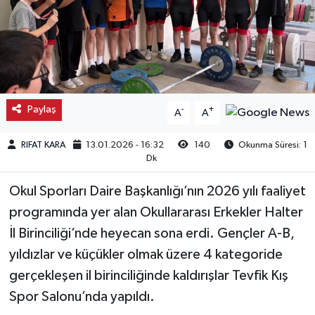
Kargı
Laçin
Mecitözü
Paylaş
-
+
A
A
Oğuzlar
RIFAT KARA
13.01.2026 - 16:32
140
Okunma Süresi: 1
Dk
Ortaköy
Okul Sporları Daire Başkanlığı’nın 2026 yılı faaliyet
Osmancık
programında yer alan Okullararası Erkekler Halter
İl Birinciliği’nde heyecan sona erdi. Gençler A-B,
Sungurlu
yıldızlar ve küçükler olmak üzere 4 kategoride
gerçekleşen il birinciliğinde kaldırışlar Tevfik Kış
Uğurludağ
Spor Salonu’nda yapıldı.
Sağlık