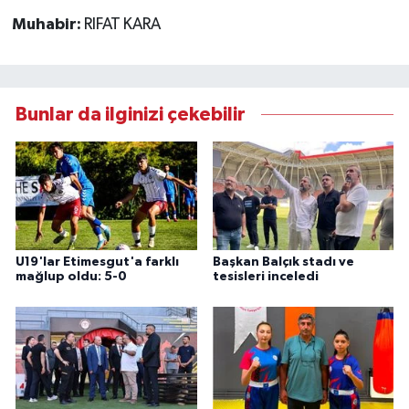
Muhabir:
RIFAT KARA
Bunlar da ilginizi çekebilir
U19'lar Etimesgut'a farklı
Başkan Balçık stadı ve
mağlup oldu: 5-0
tesisleri inceledi