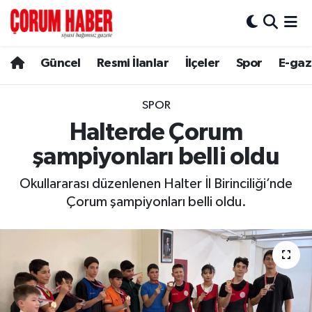
Güncel
Nöbetçi Eczaneler
Güncel
Resmi İlanlar
İlçeler
Spor
E-gaz
Spor
Hava Durumu
SPOR
Resmi İlanlar
Çorum Namaz Vakitleri
Halterde Çorum
şampiyonları belli oldu
Alaca
Trafik Durumu
Okullararası düzenlenen Halter İl Birinciliği’nde
Bayat
Süper Lig Puan Durumu ve Fikstür
Çorum şampiyonları belli oldu.
Boğazkale
Tüm Manşetler
Dodurga
Son Dakika Haberleri
İskilip
Haber Arşivi