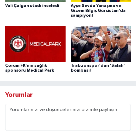
Vali Çalgan stadı inceledi
Ayşe Sevda Yanaşma ve
Gizem Bilgiç Gürcistan’da
şampiyon!
Çorum FK’nın sağlık
Trabzonspor’dan ‘Salah’
sponsoru Medical Park
bombası!
Yorumlar