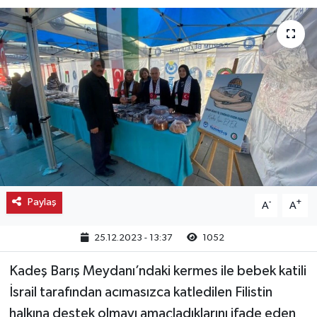
Kargı
Laçin
Mecitözü
Oğuzlar
Ortaköy
Paylaş
-
+
Osmancık
A
A
25.12.2023 - 13:37
1052
Sungurlu
Kadeş Barış Meydanı’ndaki kermes ile bebek katili
Uğurludağ
İsrail tarafından acımasızca katledilen Filistin
halkına destek olmayı amaçladıklarını ifade eden
Sağlık