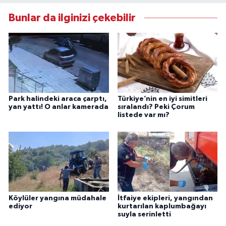
Bunlar da ilginizi çekebilir
Park halindeki araca çarptı,
Türkiye’nin en iyi simitleri
yan yattı! O anlar kamerada
sıralandı? Peki Çorum
listede var mı?
Köylüler yangına müdahale
İtfaiye ekipleri, yangından
ediyor
kurtarılan kaplumbağayı
suyla serinletti