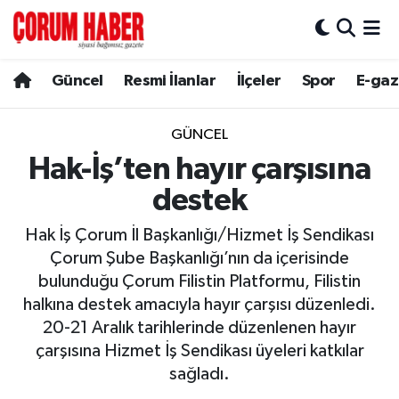
Güncel
Nöbetçi Eczaneler
Güncel
Resmi İlanlar
İlçeler
Spor
E-gaz
Spor
Hava Durumu
GÜNCEL
Resmi İlanlar
Çorum Namaz Vakitleri
Hak-İş’ten hayır çarşısına
destek
Alaca
Trafik Durumu
Hak İş Çorum İl Başkanlığı/Hizmet İş Sendikası
Bayat
Süper Lig Puan Durumu ve Fikstür
Çorum Şube Başkanlığı’nın da içerisinde
bulunduğu Çorum Filistin Platformu, Filistin
Boğazkale
Tüm Manşetler
halkına destek amacıyla hayır çarşısı düzenledi.
20-21 Aralık tarihlerinde düzenlenen hayır
Dodurga
Son Dakika Haberleri
çarşısına Hizmet İş Sendikası üyeleri katkılar
sağladı.
İskilip
Haber Arşivi