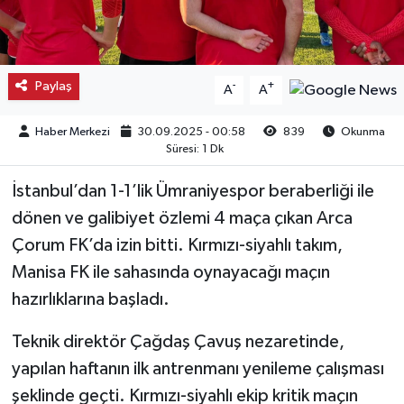
Kargı
Laçin
Paylaş
-
+
A
A
Mecitözü
Haber Merkezi
30.09.2025 - 00:58
839
Okunma
Süresi: 1 Dk
Oğuzlar
İstanbul’dan 1-1’lik Ümraniyespor beraberliği ile
Ortaköy
dönen ve galibiyet özlemi 4 maça çıkan Arca
Çorum FK’da izin bitti. Kırmızı-siyahlı takım,
Osmancık
Manisa FK ile sahasında oynayacağı maçın
hazırlıklarına başladı.
Sungurlu
Teknik direktör Çağdaş Çavuş nezaretinde,
Uğurludağ
yapılan haftanın ilk antrenmanı yenileme çalışması
şeklinde geçti. Kırmızı-siyahlı ekip kritik maçın
Sağlık