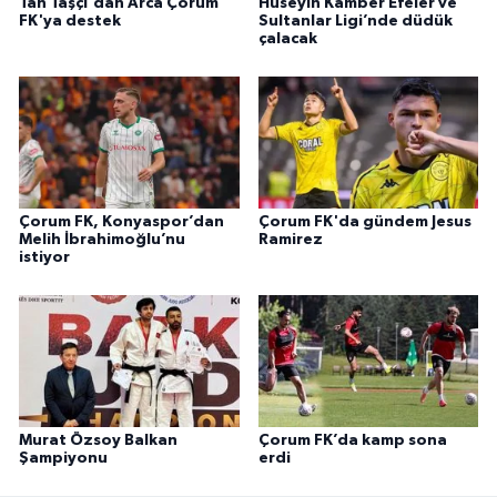
Tan Taşçı'dan Arca Çorum
Hüseyin Kamber Efeler ve
FK'ya destek
Sultanlar Ligi’nde düdük
çalacak
Çorum FK, Konyaspor’dan
Çorum FK'da gündem Jesus
Melih İbrahimoğlu’nu
Ramirez
istiyor
Murat Özsoy Balkan
Çorum FK’da kamp sona
Şampiyonu
erdi