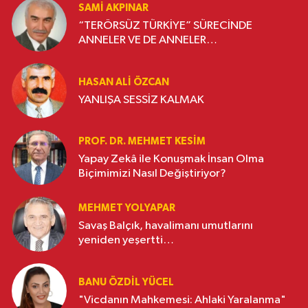
SAMI AKPINAR
“TERÖRSÜZ TÜRKİYE” SÜRECİNDE
ANNELER VE DE ANNELER…
HASAN ALI ÖZCAN
YANLIŞA SESSİZ KALMAK
PROF. DR. MEHMET KESIM
Yapay Zekâ ile Konuşmak İnsan Olma
Biçimimizi Nasıl Değiştiriyor?
MEHMET YOLYAPAR
Savaş Balçık, havalimanı umutlarını
yeniden yeşertti…
BANU ÖZDİL YÜCEL
"Vicdanın Mahkemesi: Ahlaki Yaralanma"