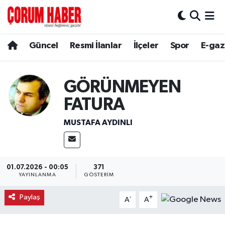
Güncel
Nöbetçi Eczaneler
Güncel
Resmi İlanlar
İlçeler
Spor
E-gaz
Spor
Hava Durumu
GÖRÜNMEYEN
Resmi İlanlar
Çorum Namaz Vakitleri
FATURA
Alaca
Trafik Durumu
MUSTAFA AYDINLI
Bayat
Süper Lig Puan Durumu ve Fikstür
Boğazkale
Tüm Manşetler
01.07.2026 - 00:05
371
YAYINLANMA
GÖSTERIM
Dodurga
Son Dakika Haberleri
Paylaş
-
+
A
A
İskilip
Haber Arşivi