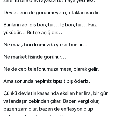
sarsıntı bile o evi ayakta tutmaya yetmez.
Devletlerin de görünmeyen çatlakları vardır.
Bunların adı dış borçtur... İç borçtur... Faiz
yüküdür... Bütçe açığıdır...
Ne maaş bordromuzda yazar bunlar...
Ne market fişinde görünür...
Ne de cep telefonumuza mesaj olarak gelir.
Ama sonunda hepimiz tıpış tıpış öderiz.
Çünkü devletin kasasında eksilen her lira, bir gün
vatandaşın cebinden çıkar. Bazen vergi olur,
bazen zam olur, bazen de enflasyon olup