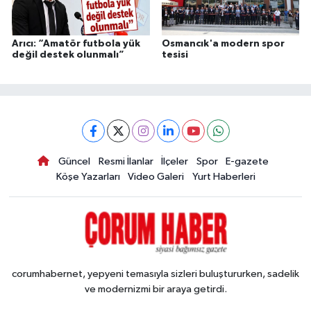
Arıcı: “Amatör futbola yük
Osmancık'a modern spor
değil destek olunmalı”
tesisi
Güncel
Resmi İlanlar
İlçeler
Spor
E-gazete
Köşe Yazarları
Video Galeri
Yurt Haberleri
corumhabernet, yepyeni temasıyla sizleri buluştururken, sadelik
ve modernizmi bir araya getirdi.