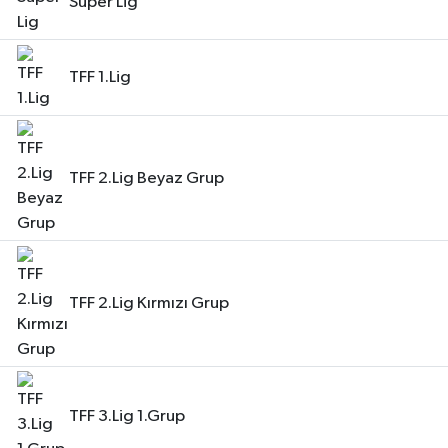
Süper Lig
Kargı
TFF 1.Lig
Laçin
Mecitözü
TFF 2.Lig Beyaz Grup
Oğuzlar
Ortaköy
Osmancık
TFF 2.Lig Kırmızı Grup
Sungurlu
Uğurludağ
TFF 3.Lig 1.Grup
Sağlık