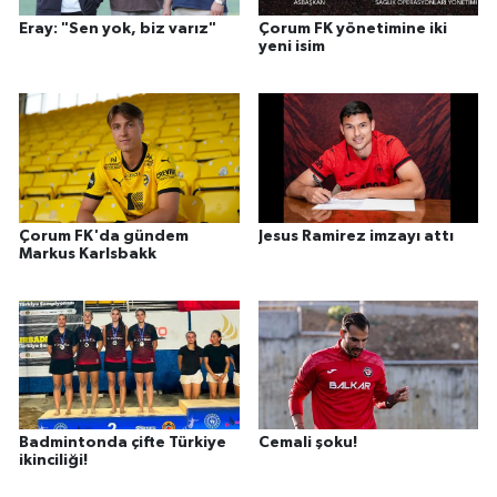
Eray: "Sen yok, biz varız"
Çorum FK yönetimine iki
yeni isim
Çorum FK'da gündem
Jesus Ramirez imzayı attı
Markus Karlsbakk
Badmintonda çifte Türkiye
Cemali şoku!
ikinciliği!