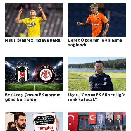
Jesus Ramirez imzaya kaldı!
Berat Özdemir’le anlaşma
sağlandı
Beşiktaş-Çorum FK maçının
Uçar: "Çorum FK Süper Lig'e
günü belli oldu
renk katacak"