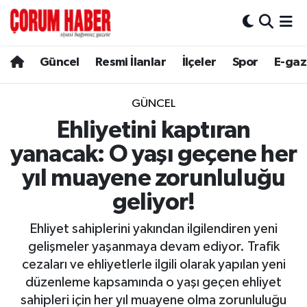
Güncel
Nöbetçi Eczaneler
Güncel
Resmi İlanlar
İlçeler
Spor
E-gaz
Spor
Hava Durumu
GÜNCEL
Resmi İlanlar
Çorum Namaz Vakitleri
Ehliyetini kaptıran
yanacak: O yaşı geçene her
Alaca
Trafik Durumu
yıl muayene zorunluluğu
Bayat
Süper Lig Puan Durumu ve Fikstür
geliyor!
Boğazkale
Tüm Manşetler
Ehliyet sahiplerini yakından ilgilendiren yeni
gelişmeler yaşanmaya devam ediyor. Trafik
Dodurga
Son Dakika Haberleri
cezaları ve ehliyetlerle ilgili olarak yapılan yeni
düzenleme kapsamında o yaşı geçen ehliyet
İskilip
Haber Arşivi
sahipleri için her yıl muayene olma zorunluluğu