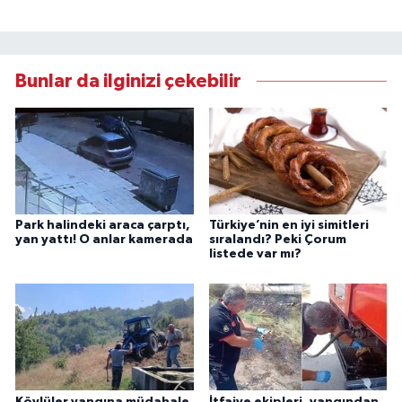
Bunlar da ilginizi çekebilir
Park halindeki araca çarptı,
Türkiye’nin en iyi simitleri
yan yattı! O anlar kamerada
sıralandı? Peki Çorum
listede var mı?
Köylüler yangına müdahale
İtfaiye ekipleri, yangından