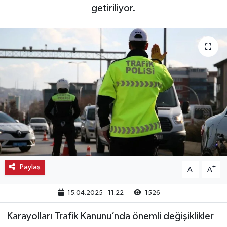
getiriliyor.
Kargı
Laçin
Mecitözü
Oğuzlar
Ortaköy
Osmancık
Paylaş
-
+
A
A
Sungurlu
15.04.2025 - 11:22
1526
Uğurludağ
Karayolları Trafik Kanunu’nda önemli değişiklikler
Sağlık