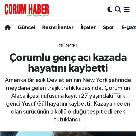
Güncel
Nöbetçi Eczaneler
Güncel
Resmi İlanlar
İlçeler
Spor
E-gaz
Spor
Hava Durumu
GÜNCEL
Resmi İlanlar
Çorum Namaz Vakitleri
Çorumlu genç acı kazada
hayatını kaybetti
Alaca
Trafik Durumu
Amerika Birleşik Devletleri’nin New York şehrinde
Bayat
Süper Lig Puan Durumu ve Fikstür
meydana gelen trajik trafik kazasında, Çorum’un
Alaca ilçesi nüfusuna kayıtlı 27 yaşındaki Türk
Boğazkale
Tüm Manşetler
genci Yusuf Gül hayatını kaybetti. Kazaya neden
olan sürücünün alkollü olduğu tespit edilerek
Dodurga
Son Dakika Haberleri
tutuklandı.
İskilip
Haber Arşivi