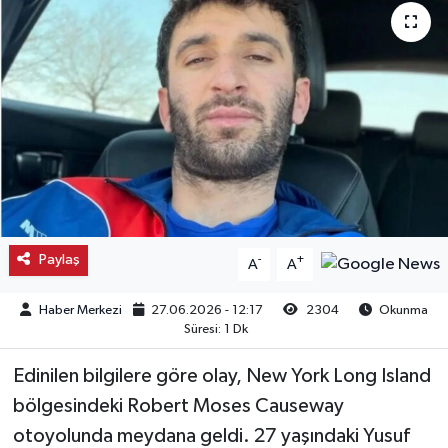
Kargı
Laçin
Mecitözü
Oğuzlar
Ortaköy
Paylaş
-
+
A
A
Osmancık
Haber Merkezi
27.06.2026 - 12:17
2304
Okunma
Süresi: 1 Dk
Sungurlu
Edinilen bilgilere göre olay, New York Long Island
Uğurludağ
bölgesindeki Robert Moses Causeway
otoyolunda meydana geldi. 27 yaşındaki Yusuf
Sağlık