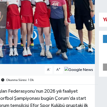
Y
-
+
A
A
Okunma Süresi: 1 Dk
arı Federasyonu’nun 2026 yılı faaliyet
Korfbol Şampiyonası bugün Çorum’da start
um temsilcisi Efor Spor Kulübü gruptaki ilk