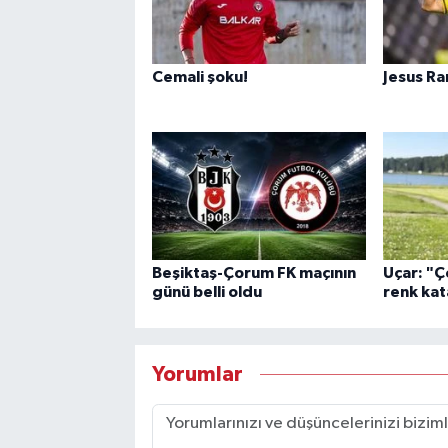
Cemali şoku!
Jesus Ra
Beşiktaş-Çorum FK maçının
Uçar: "Ç
günü belli oldu
renk ka
Yorumlar