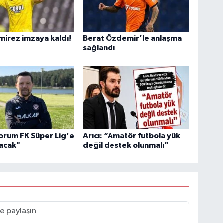
mirez imzaya kaldı!
Berat Özdemir’le anlaşma
sağlandı
orum FK Süper Lig'e
Arıcı: “Amatör futbola yük
tacak"
değil destek olunmalı”