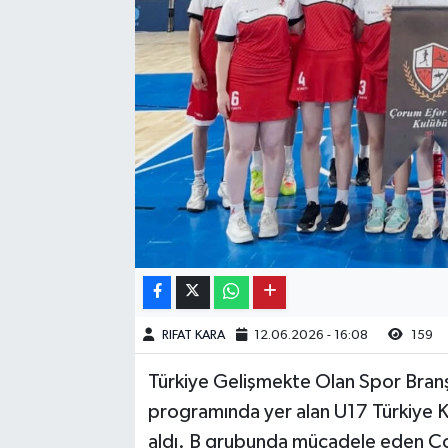
Kargı
Laçin
Mecitözü
Oğuzlar
Ortaköy
Osmancık
RIFAT KARA
12.06.2026 - 16:08
159
Sungurlu
Türkiye Gelişmekte Olan Spor Branşl
Uğurludağ
programında yer alan U17 Türkiye 
aldı. B grubunda mücadele eden Çor
Sağlık