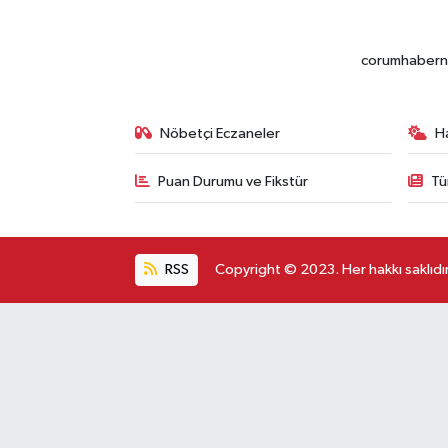
corumhabernet
Nöbetçi Eczaneler
H
Puan Durumu ve Fikstür
Tü
RSS
Copyright © 2023. Her hakkı saklıdır