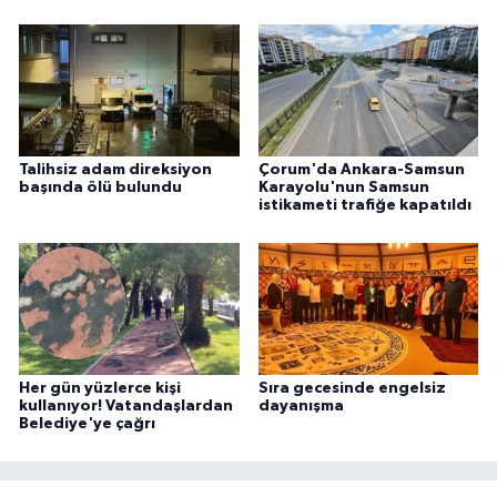
Talihsiz adam direksiyon
Çorum'da Ankara-Samsun
başında ölü bulundu
Karayolu'nun Samsun
istikameti trafiğe kapatıldı
Her gün yüzlerce kişi
Sıra gecesinde engelsiz
kullanıyor! Vatandaşlardan
dayanışma
Belediye'ye çağrı