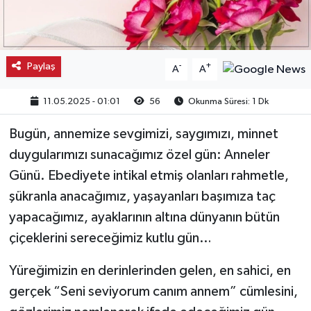
Kargı
Laçin
Paylaş
-
+
A
A
Mecitözü
11.05.2025 - 01:01
56
Okunma Süresi: 1 Dk
Oğuzlar
Bugün, annemize sevgimizi, saygımızı, minnet
duygularımızı sunacağımız özel gün: Anneler
Ortaköy
Günü. Ebediyete intikal etmiş olanları rahmetle,
şükranla anacağımız, yaşayanları başımıza taç
Osmancık
yapacağımız, ayaklarının altına dünyanın bütün
çiçeklerini sereceğimiz kutlu gün…
Sungurlu
Yüreğimizin en derinlerinden gelen, en sahici, en
Uğurludağ
gerçek “Seni seviyorum canım annem” cümlesini,
Sağlık