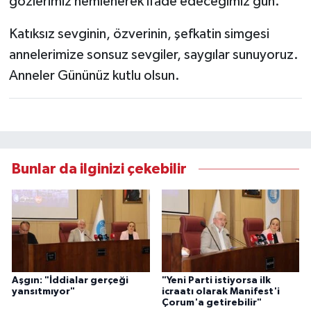
gözlerimiz nemlenerek ifade edeceğimiz gün.
Katıksız sevginin, özverinin, şefkatin simgesi
annelerimize sonsuz sevgiler, saygılar sunuyoruz.
Anneler Gününüz kutlu olsun.
Bunlar da ilginizi çekebilir
Aşgın: "İddialar gerçeği
"Yeni Parti istiyorsa ilk
yansıtmıyor"
icraatı olarak Manifest'i
Çorum'a getirebilir"