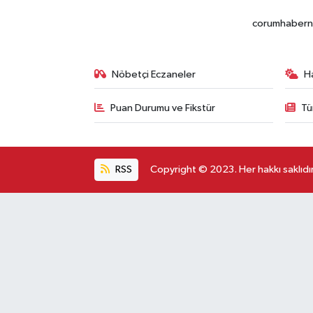
corumhabernet
Nöbetçi Eczaneler
H
Puan Durumu ve Fikstür
Tü
RSS
Copyright © 2023. Her hakkı saklıdır