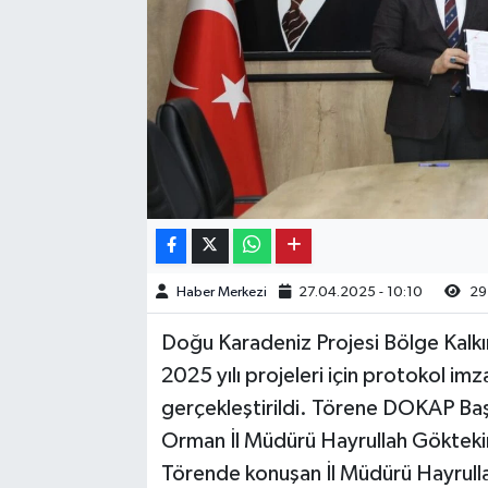
Kargı
Laçin
Mecitözü
Oğuzlar
Ortaköy
Haber Merkezi
27.04.2025 - 10:10
29
Osmancık
Doğu Karadeniz Projesi Bölge Kalkı
Sungurlu
2025 yılı projeleri için protokol i
gerçekleştirildi. Törene DOKAP Ba
Uğurludağ
Orman İl Müdürü Hayrullah Göktekin
Törende konuşan İl Müdürü Hayrullah 
Sağlık