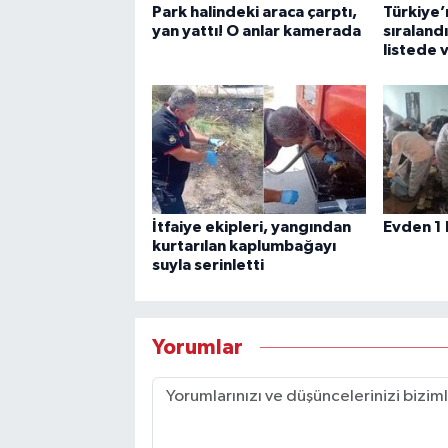
Park halindeki araca çarptı,
Türkiye’n
yan yattı! O anlar kamerada
sıraland
listede 
İtfaiye ekipleri, yangından
Evden 1 
kurtarılan kaplumbağayı
suyla serinletti
Yorumlar