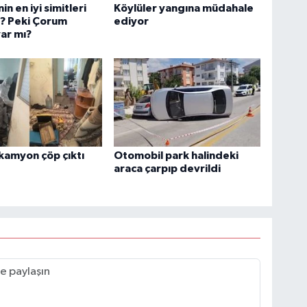
in en iyi simitleri
Köylüler yangına müdahale
ı? Peki Çorum
ediyor
var mı?
kamyon çöp çıktı
Otomobil park halindeki
araca çarpıp devrildi