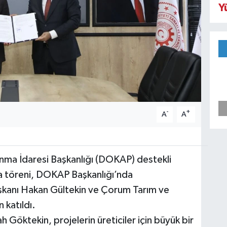
Y
-
+
A
A
nma İdaresi Başkanlığı (DOKAP) destekli
mza töreni, DOKAP Başkanlığı’nda
şkanı Hakan Gültekin ve Çorum Tarım ve
 katıldı.
Göktekin, projelerin üreticiler için büyük bir